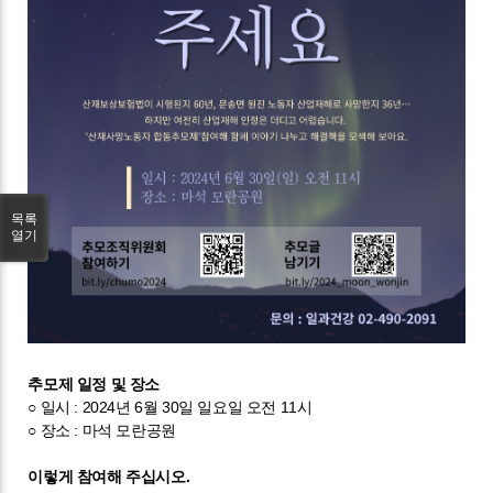
목록
열기
추모제 일정 및 장소
○
일시
: 2024
년
6
월
30
일 일요일 오전
11
시
○
장소
:
마석 모란공원
이렇게 참여해 주십시오
.