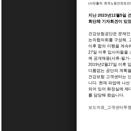
(사진출처: 한국노동안전보건
지난 2023년12월5
회단체 기자회견이 있
건강보험공단은 문재인 정
논의협의회를 구성해, 
이후 합의 이행을 계속해
27일 이후 입사자들을
께 공개채용(서류-필기
2019년2월27일 이후
다름없는 공단의 계획을
건강보험 고객센터는 신규
니다. 현재 파업에 나선
되어 있어 화장실에 제
를 담당해 왔습니다.
보도자료_고객센터투쟁