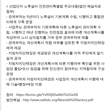
○ 산업단지 노후설비 안전관리특별법 주요내용
(
법안 해설자료
첨부
)
- 관계부처는
5
년마다 노후설비 기본계획 수립
,
시행하고 통합관
리체계 구축 운영
-
사업주는 관계부처의 기본계획에 따른 노후설비 관리계획 수
립
,
시행하고 매년 진행하는 안전점점 결과에 따른 개선계획서를
작성하여 노사 심의절차를 거쳐 정부 관계부처에 제출
-
관계부처는 개선계획서 적합 여부를 검토한 후 지방자치단체장
에게 제공
-
지방자치단체장은 제공받은 개선계획서를 지역 주민에게 알기
쉽게 공개
-
지방자치단체장은 개선계획서에 따른 이행여부 확인을 위한 사
업장 출입•조사 점검을 위해 민산관이 참여하는 지역협의체 구성
운영
-
관계부처와 지방자치단체장은 사업장의 개선계획서 이행에 대
해 기술•행정•재정 지원
참여 :
https://forms.gle/YzRXj9XwMd7k2Ge58
법안해설 :
http://www.safedu.org/files/old%20factory.pdf