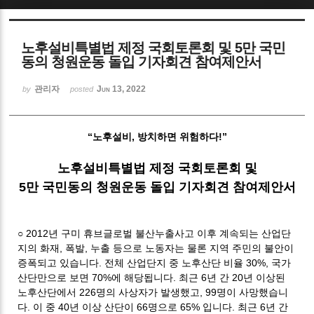
Sketchbook5, 스케치북5
노후설비특별법 제정 국회토론회 및 5만 국민
동의 청원운동 돌입 기자회견 참여제안서
관리자
Jun 13, 2022
by
posted
Sketchbook5, 스케치북5
“
노후설비
,
방치하면 위험하다
!”
노후설비특별법 제정 국회토론회 및
5
만 국민동의 청원운동 돌입 기자회견 참여제안서
○
2012
년 구미 휴브글로벌 불산누출사고 이후 계속되는 산업단
지의 화재
,
폭발
,
누출 등으로 노동자는 물론 지역 주민의 불안이
증폭되고 있습니다
.
전체 산업단지 중 노후산단 비율
30%,
국가
산단만으로 보면
70%
에 해당됩니다
.
최근
6
년 간
20
년 이상된
노후산단에서
226
명의 사상자가 발생했고
, 99명이
사망했습니
다
.
이 중
40
년 이상 산단이
66
명으로
65% 입니다
.
최근
6
년 간