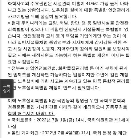
화학사고의 주요원인은 시설관리 미흡이
41%
로 가장 높게 나타
나고 있는 상황입니다
.
노후화된 설비에 대한 특별한 안전관리가
사고예방을 위해 절실히 필요합니다.
○ 현재 우리나라에는 교량
,
터널
,
항만
,
댐 등 일반시설물 안전관
리특별법이 있으나 더 위험한 산업단지 시설물에는 특별법이 없
습니다
.
안전점검과 교체 등의 책임을 기업에게만 주는 것이 아
니라 일반시설물처럼 중앙정부와 지자체에게 감시감독 권한 주
고 해당 사업장의 노동자
,
지역주민의 참여와 알권리를 보장하며
필요 시에는 재정지원도 가능하게 하는 특별법 제정이 이제는 필
요한 시점입니다
.
○ 정부는 산업안전보건법
,
화학물질관리법 등 여러 부처에 관계
된 법제도를 개선하면 가능하다는 입장이지만 수년에 걸친 개정
에도 노후설비에 의한 사고는 계속되고 있는 만큼 통합적 관리를
목록
위한 노후설비특별법 제정이 반드시 필요합니다
.
열기
이에 노후설비특별법
5
만 국민동의 청원을 위한 국회토론회와
청원운동 돌입 기자회견을 아래와 같이 개최하오니
공동주최로
함께 해주시기 바랍니다
.
○ 국회토론회
:
2022
년
7
월
1
일
(
금
) 14
시
,
국회의원회관 제
1
세미
나실
○ 돌입 기자회견
: 2022
년
7
월
4
일
(
월
) 11
시
,
국회 본청 앞 계단