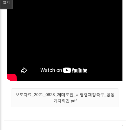
열기
보도자료_2021_0823_제대로된_시행령제정촉구_공동
기자회견.pdf