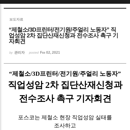
Sketchbook5, 스케치북5
보도자료
“제철소/3D프린터/전기원/주얼리 노동자” 직
업성암 2차 집단산재신청과 전수조사 촉구 기
자회견
관리자
Feb 02, 2021
Sketchbook5, 스케치북5
by
posted
“
제철소
/3D
프린터
/
전기원
/
주얼리 노동자
”
직업성암
2
차 집단산재신청과
전수조사 촉구 기자회견
포스코는 제철소 현장 직업성암 실태를
조사하고