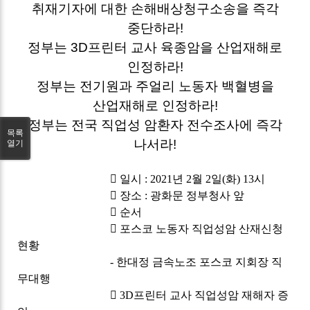
취재기자에 대한 손해배상청구소송을 즉각
중단하라
!
정부는
3D
프린터 교사 육종암을 산업재해로
인정하라
!
정부는 전기원과 주얼리 노동자 백혈병을
산업재해로 인정하라
!
정부는 전국 직업성 암환자 전수조사에 즉각
목록
나서라
!
열기

일시
: 2021
년
2
월
2
일
(
화
) 13
시

장소
:
광화문 정부청사 앞

순서

포스코 노동자 직업성암 산재신청
현황
-
한대정 금속노조 포스코 지회장 직
무대행

3D
프린터 교사 직업성암 재해자 증