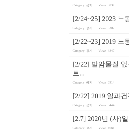
Category
공지
Views
5039
[2/24~25] 202
Category
공지
Views
5307
[2/22~23] 201
Category
공지
Views
4847
[2/22] 발암물질
토...
Category
공지
Views
8914
[2/22] 2019 
Category
공지
Views
6444
[2.7] 2020년 
Category
공지
Views
4681