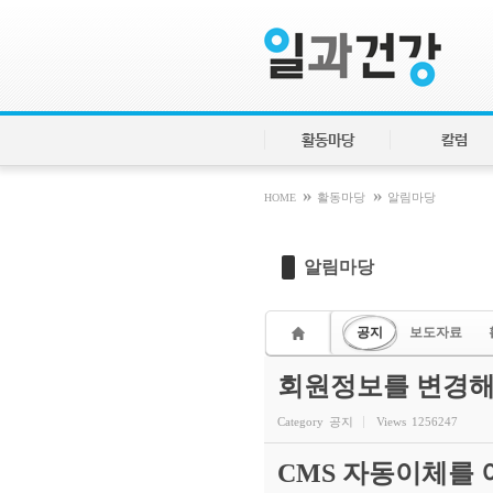
Sketchbook5, 스케치북5
Sketchbook5, 스케치북5
활동마당
칼럼
»
»
HOME
활동마당
알림마당
알림마당
공지
보도자료
회원정보를 변경해
Category
공지
Views
1256247
CMS 자동이체를