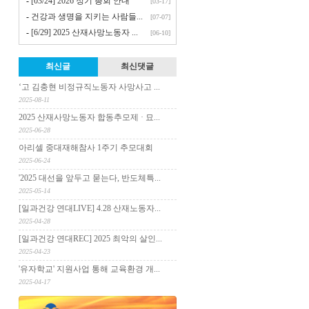
-
[03/24] 2026 정기 총회 안내
[03-17]
-
건강과 생명을 지키는 사람들...
[07-07]
-
[6/29] 2025 산재사망노동자 ...
[06-10]
최신글
최신댓글
‘고 김충현 비정규직노동자 사망사고 ...
2025-08-11
2025 산재사망노동자 합동추모제 · 묘...
2025-06-28
아리셀 중대재해참사 1주기 추모대회
2025-06-24
'2025 대선을 앞두고 묻는다, 반도체특...
2025-05-14
[일과건강 연대LIVE] 4.28 산재노동자...
2025-04-28
[일과건강 연대REC] 2025 최악의 살인...
2025-04-23
'유자학교' 지원사업 통해 교육환경 개...
2025-04-17