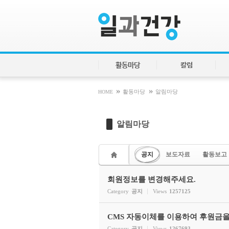
Sketchbook5, 스케치북5
Sketchbook5, 스케치북5
활동마당
칼럼
»
»
HOME
활동마당
알림마당
알림마당
공지
보도자료
활동보고
회원정보를 변경해주세요.
Category
공지
Views
1257125
CMS 자동이체를 이용하여 후원금을
Category
공지
Views
1267693