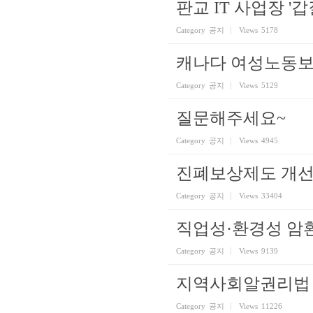
판교 IT 사업장 '
Category
공지
Views
5178
캐나다 여성노동보
Category
공지
Views
5129
질문해주세요~
Category
공지
Views
4945
진폐보상제도 개선
Category
공지
Views
33404
직업성·환경성 암환
Category
공지
Views
9139
지역사회알권리법 
Category
공지
Views
11226