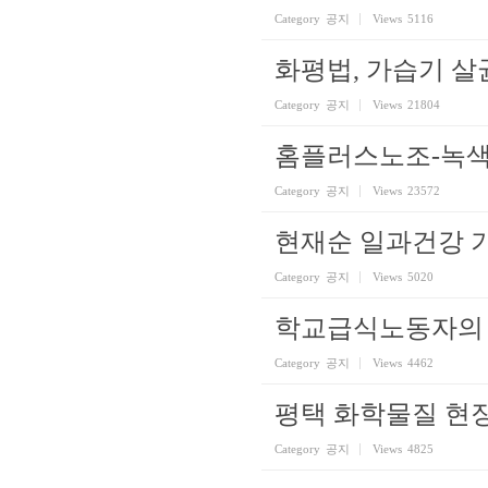
Category
공지
Views
5116
화평법, 가습기 살
Category
공지
Views
21804
홈플러스노조-녹색
Category
공지
Views
23572
현재순 일과건강 
Category
공지
Views
5020
학교급식노동자의 
Category
공지
Views
4462
평택 화학물질 현장
Category
공지
Views
4825