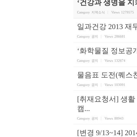
‘건강과 생명을 
Category
지역소식
Views
1279575
일과건강 2013 
Category
공지
Views
286681
‘화학물질 정보공
Category
공지
Views
132674
물음표 도전(퀘스
Category
공지
Views
103091
[취재요청서] 생활
캠...
Category
공지
Views
88943
[변경 9/13~14