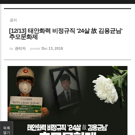
Sketchbook5, 스케치북5
공지
[12/13] 태안화력 비정규직 '24살 故 김용균님'
추모문화제
관리자
Dec 13, 2018
by
posted
Sketchbook5, 스케치북5
목록
열기