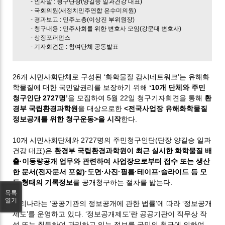
- 인사말 : 청구단장(양길승 일과건강 대표)
- 국회의원(새정치민주연합 은수미의원)
- 경과보고 : 민주노총(이상진 부위원장)
- 청구내용 : 민주사회를 위한 변호사 모임(강문대 변호사)
- 상징포퍼먼스
- 기자회견문 : 참여단체 공동발표
26개 시민사회단체로 구성된 ‘화학물질 감시네트워크’는 유해화
학물질에 대한 국민알권리를 보장하기 위해
‘10개 단체와 주민
청구인단 2727명’
을 모집하여 5월 22일 청구기자회견을 통해
환
경부 국립환경과학원
을 대상으로한
<전국사업장 유해화학물질
정보공개를 위한 청구운동>을 시작
한다.
10개 시민사회단체와 2727명의 주민청구인단(단장 양길승 일과
건강 대표)은
환경부 국립환경과학원이 최근 실시한 화학물질 배
출·이동량공개 업무와 관련하여 사업장으로부터 접수 또는 생산
한 문서(전자문서 포함)·도면·사진·필름·테이프·슬라이드 등 모
든 형태의 기록정보
를 공개청구하는 절차를 밟는다.
목록
열기
우리나라는 ‘공공기관의 정보공개에 관한 법률’에 따라 ‘정보공개
제도’를 운영하고 있다. ‘정보공개제도’란 공공기관이 직무상 작
성 또는 취득하여 관리하고 있는 정보를 국민의 청구에 의하여