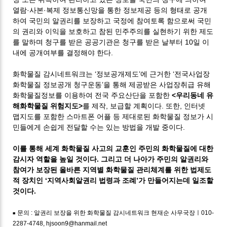
열람·사본·복제 정보통신망을 통한 정보제공 등의 형태로 공개
하여 국민의 알권리를 보장하고 국정에 참여토록 함으로써 국민
의 권리와 이익을 보호하고 참된 민주주의를 실현하기 위한 제도
를 말하며 청구를 받은 공공기관은 청구를 받은 날부터 10일 이
내에 공개여부를 결정해야 한다.
화학물질 감시네트워크는 ‘정보공개제도’에 근거한 ‘전국사업장
화학물질 정보공개 청구운동’을 통해 제공받은 사업장취급 유해
화학물질정보를 이용하여 전국 주요산단을 포함한
<우리동네 유
해화학물질 위험지도>
를 제작, 보급할 계획이다. 또한, 인터넷
맵지도를 포함한 스마트폰 어플 등 제대로된 화학물질 정보가 시
민들에게 손쉽게 전달할 수는 있는 방법을 개발 중이다.
이를 통해 세계 화학물질 사고의 교훈인 주민의 화학물질에 대한
감시자 역할을 높일 것이다. 그리고 더 나아가 주민의 알권리와
참여가 보장된 올바른 지역별 화학물질 관리체계를 위한 법제도
적 장치인 ‘지역사회알권리 법령과 조례’가 만들어지는데 일조할
것이다.
문의 : 알권리 보장을 위한 화학물질 감시네트워크 현재순 사무국장ㅣ010-
■
2287-4748, hjsoon9@hanmail.net