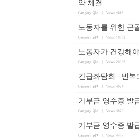
약 체결
Category
공지
Views
4618
노동자를 위한 근
Category
공지
Views
18832
노동자가 건강해야
Category
공지
Views
20296
긴급좌담회 - 반복
Category
공지
Views
4624
기부금 영수증 발급
Category
공지
Views
4872
기부금 영수증 발
Category
공지
Views
4477