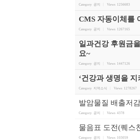
Category
공지
Views
1256683
CMS 자동이체를
Category
공지
Views
1267165
일과건강 후원금을
요~
Category
공지
Views
1447126
‘건강과 생명을 
Category
지역소식
Views
1278267
발암물질 배출저감
Category
공지
Views
4378
물음표 도전(퀘스
Category
공지
Views
103059