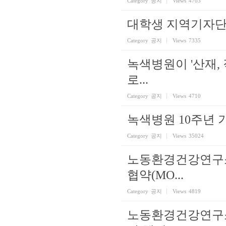
Category
공지
Views
4703
대학생 지역기자단
Category
공지
Views
7335
녹색병원이 '산재,
로...
Category
공지
Views
4710
녹색병원 10주년 
Category
공지
Views
35024
노동환경건강연구소
협약(MO...
Category
공지
Views
4819
노동환경건강연구소