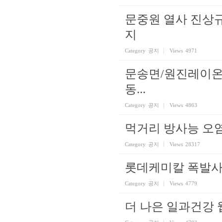
문중원 열사 진상
지
Category
공지
Views
4971
문송면/원진레이온 
동...
Category
공지
Views
4863
먹거리 방사능 오
Category
공지
Views
28317
롯데케미칼 폭발사
Category
공지
Views
4779
더 나은 일과건강