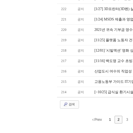
[1/27] 3D프린터(3
222
공지
[1/24] MSDS 제출
221
공지
2021년 귀속 기부금 영
220
공지
[11/25] 플랫폼 노동자
219
공지
[12/01] '시빌액션' 
218
공지
[11/16] 백도명 교수
217
공지
산업도시 여수의 직업성 
216
공지
고용노동부 가이드 IT기
215
공지
[~10/25] 급식실 환기
214
공지
검색
Prev
1
2
3