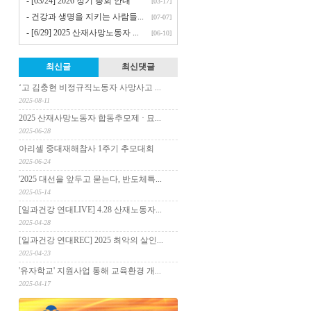
-
[03/24] 2026 정기 총회 안내
[03-17]
-
건강과 생명을 지키는 사람들...
[07-07]
-
[6/29] 2025 산재사망노동자 ...
[06-10]
최신글
최신댓글
‘고 김충현 비정규직노동자 사망사고 ...
2025-08-11
2025 산재사망노동자 합동추모제 · 묘...
2025-06-28
아리셀 중대재해참사 1주기 추모대회
2025-06-24
'2025 대선을 앞두고 묻는다, 반도체특...
2025-05-14
[일과건강 연대LIVE] 4.28 산재노동자...
2025-04-28
[일과건강 연대REC] 2025 최악의 살인...
2025-04-23
'유자학교' 지원사업 통해 교육환경 개...
2025-04-17