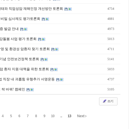
D펜) 실태와 직업성암 재해인정 개선방안 토론회
4754
과 영업비밀 심사제도 평가토론회
4881
수증 발급 안내
4973
 건강돌봄 사업 평가 토론회
5013
영화 상영 및 환경성 암환자 찾기 토론회
4711
 초빙기념 안전보건정책 토론회
5141
암 환자 지원 대책을 위한 토론회
5033
업 직장 내 괴롭힘 유형추가 서명운동
4737
시설 싹 바꿔! 캠페인
5105
쓰기
4
5
6
7
8
9
10
...
13
Next