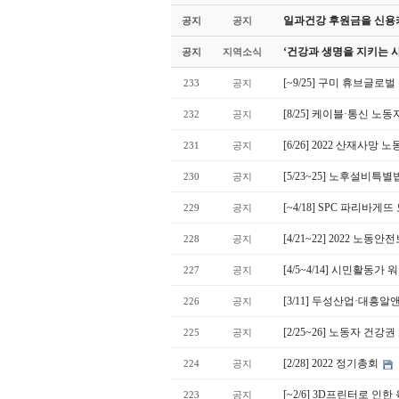
일과건강 후원금을 신용카
공지
공지
‘건강과 생명을 지키는 
공지
지역소식
[~9/25] 구미 휴브글로
233
공지
[8/25] 케이블·통신 노
232
공지
[6/26] 2022 산재사
231
공지
[5/23~25] 노후설비특
230
공지
[~4/18] SPC 파리
229
공지
[4/21~22] 2022 노
228
공지
[4/5~4/14] 시민활동가
227
공지
[3/11] 두성산업·대흥
226
공지
[2/25~26] 노동자 건강
225
공지
[2/28] 2022 정기총회
224
공지
[~2/6] 3D프린터로 인
223
공지