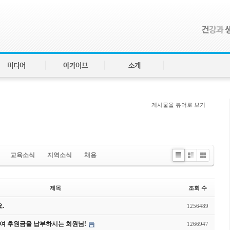
미디어
아카이브
소개
게시물을 뷰어로 보기
교육소식
지역소식
채용
Li
Zi
G
st
n
al
e
le
제목
조회 수
ry
.
1256489
여 후원금을 납부하시는 회원님!
1266947