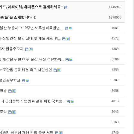
드, 계좌이체, 휴대폰으로 결제하세요~
1446949
사람들’을 소개합니다
2
1278068
벌 불산 누출사고 10주년 노후설비특별법 ...
4981
동자 산업안전 보건 실태 및 제도 개선 방...
4572
망 노동자 합동추모제
4389
별법 제정을 위한 여수·울산·대산 석유화학...
5786
바게뜨 노조탄압 문제해결 촉구 시민선언
4559
동안전보건실무학교
5107
 워크숍
5058
알앤티 급성중독 직업병 해결을 위한 국회토...
4813
권 포럼
5043
5163
한 육종암 공무상 재해 인정 촉구 서명
4740