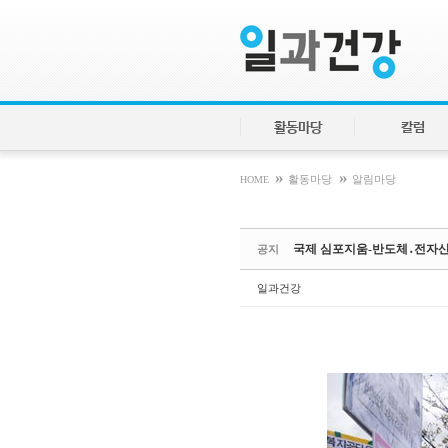
Sketchbook5, 스케치북5
Sketchbook5, 스케치북5
활동마당
칼럼
»
»
HOME
활동마당
알림마당
국제 심포지움-반도체․전자산
공지
일과건강