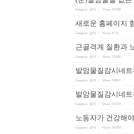
Category
공지
Views
19108
새로운 홈페이지 
Category
공지
Views
9732
근골격계 질환과 
Category
공지
Views
18168
발암물질감시네트워
Category
공지
Views
19861
발암물질감시네트
Category
공지
Views
15870
노동자가 건강해야
Category
공지
Views
20304