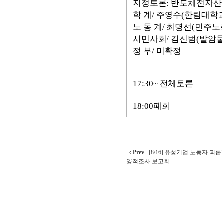
지정토론: 반도체전자산
학 계/ 주영수(한림대학
노 동 계/ 최명선(민주노
시민사회/ 김신범(발암
정 부/
미확정
17:30~ 전체토론
18:00폐회
Prev
[8/16] 유성기업 노동자 괴
양적조사 보고회