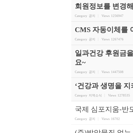
회원정보를 변경해
Category
공지
Views
1256947
CMS 자동이체를
Category
공지
Views
1267476
일과건강 후원금을
요~
Category
공지
Views
1447508
‘건강과 생명을 
Category
지역소식
Views
1278535
국제 심포지움-반
Category
공지
Views
16702
(준)발암물질 없는