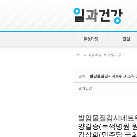
Sketchbook5, 스케치북5
Sketchbook5, 스케치북5
활동마당
칼럼
»
»
HOME
활동마당
알림마당
발암물질감시네트워크 조직 
공지
일과건강
발암물질감시네트
양길승(녹색병원 원
김상희(민주당 국