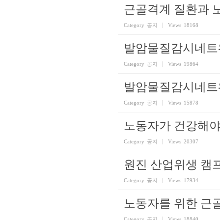
근골격계 질환과 
Category
공지
Views
18168
발암물질감시네트워
Category
공지
Views
19864
발암물질감시네트
Category
공지
Views
15878
노동자가 건강해야
Category
공지
Views
20307
원진 산업위생 캠
Category
공지
Views
17934
노동자를 위한 근
Category
공지
Views
18840