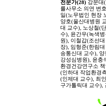
전문가(28)
강문대(
률사무소 의연 변호
일(노무법인 현장 
양호(울산대병원 교
대 교수), 노상철(
수), 윤간우(녹색
원), 이철갑(조선
장), 임형준(한림대
송통신대 교수), 
강성심병원), 윤충
환경건강연구소 책임
(인하대 작업환경측
(인제대 교수), 
구가톨릭대 교수),