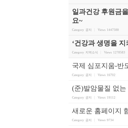
일과건강 후원금을
요~
Category
공지
Views
1447588
‘건강과 생명을 
Category
지역소식
Views
1278583
국제 심포지움-반
Category
공지
Views
16702
(준)발암물질 없는
Category
공지
Views
19112
새로운 홈페이지 
Category
공지
Views
9734