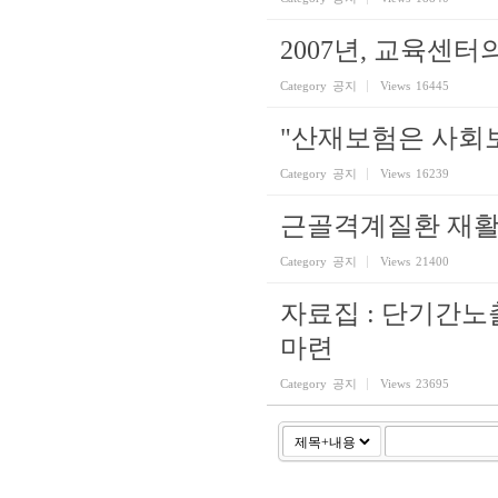
2007년, 교육센
Category
공지
Views
16445
"산재보험은 사회
Category
공지
Views
16239
근골격계질환 재
Category
공지
Views
21400
자료집 : 단기간
마련
Category
공지
Views
23695