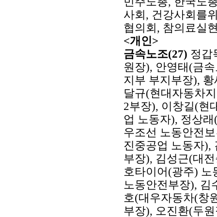
민주노총, 한국노
사회, 건강사회를
협의회, 참의료실
<개인>
금속노조(27)
정갑득
원장), 안영태(금
지부 부지부장), 
달규(현대자동차지부
2부장), 이창길(
업 노동자), 정상
우조선 노동안전보건
진중공업 노동자)
부장), 김성근(대
호타이어(광주) 노
노동안전부장), 김
호(대우자동차(창원
부장), 오진환(두