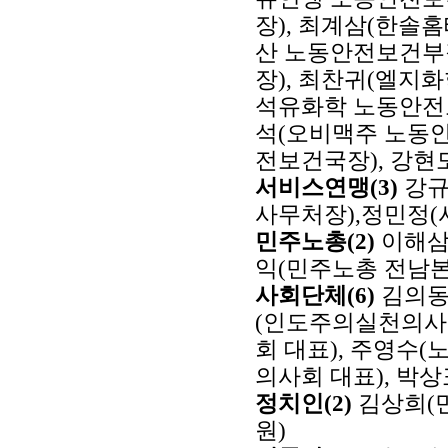
장), 최계삼(한솔
산 노동안전보건부
장), 최찬귀(엘지
석유화학 노동안전보
석(오비맥주 노동
전보건국장), 강현
서비스연맹(3)
강규
사무처장),정민정
민주노총(2)
이해삼
익(민주노총 전남
사회단체(6)
김의동
(인도주의실천의사
회 대표), 주영수
의사회 대표), 박
정치인(2)
김상희(민
원)