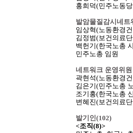
홍희덕(민주노동당
발암물질감시네트
임상혁(노동환경건
김정범(보건의료단
백헌기(한국노총 사
민주노총 임원
네트워크 운영위원
곽현석(노동환경건
김은기(민주노총 
조기홍(한국노총 
변혜진(보건의료단
발기인(102)
<조직(8)>