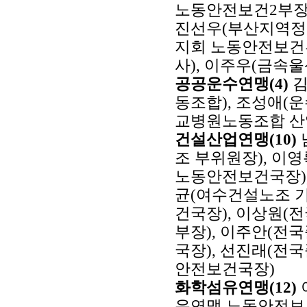
노동안전보건2부장)
진선우(부산지역정
지회 노동안전보건
사), 이주우(금속
공공운수연맹(4)
김
동조합), 조성애(
교병원노동조합 
건설산업연맹(10)
조 부위원장), 이
노동안전보건국장),
균(여수건설노조 
건국장), 이상원
부장), 이주안(
국장), 선진래(
안전보건국장)
화학섬유연맹(12)
유연맹 노동안전보