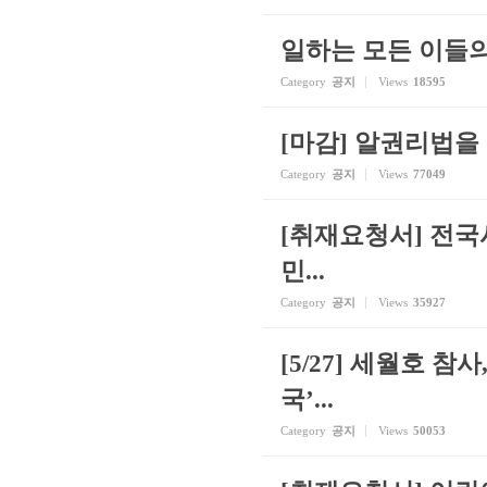
일하는 모든 이들
Category
공지
Views
18595
[마감] 알권리법을
Category
공지
Views
77049
[취재요청서] 전국
민...
Category
공지
Views
35927
[5/27] 세월호 
국’...
Category
공지
Views
50053