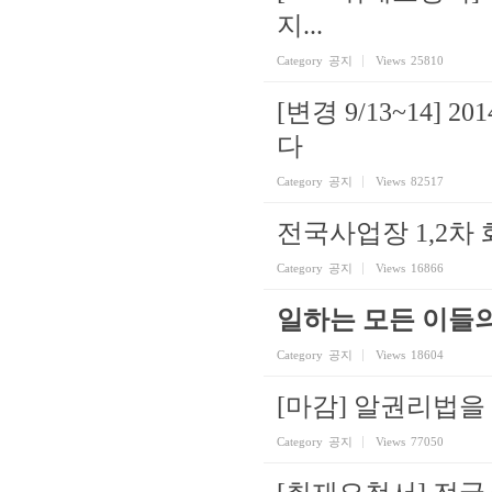
지...
Category
공지
Views
25810
[변경 9/13~14
다
Category
공지
Views
82517
전국사업장 1,2차
Category
공지
Views
16866
일하는 모든 이들
Category
공지
Views
18604
[마감] 알권리법을
Category
공지
Views
77050