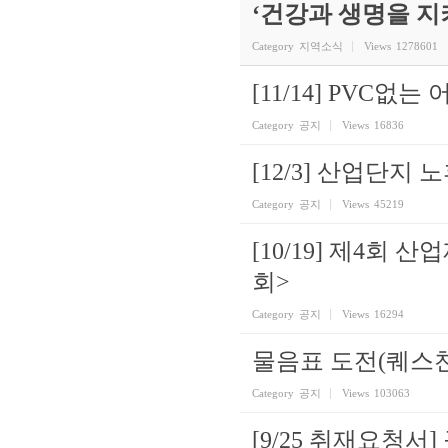
‘건강과 생명을 
Category
지역소식
Views
1278601
[11/14] PVC
Category
공지
Views
16836
[12/3] 산업단
Category
공지
Views
45219
[10/19] 제4회
회>
Category
공지
Views
16294
물음표 도전(퀘스
Category
공지
Views
103063
[9/25 취재요청