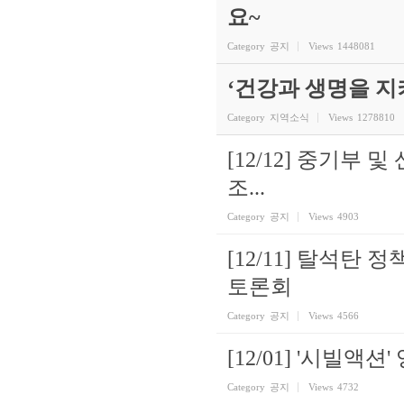
요~
Category
공지
Views
1448081
‘건강과 생명을 
Category
지역소식
Views
1278810
[12/12] 중기부
조...
Category
공지
Views
4903
[12/11] 탈석
토론회
Category
공지
Views
4566
[12/01] '시빌
Category
공지
Views
4732