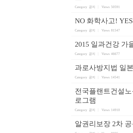
Category
공지
Views
50591
NO 화학사고! Y
Category
공지
Views
81547
2015 일과건강 가
Category
공지
Views
46677
과로사방지법 일본
Category
공지
Views
14541
전국플랜트건설노동
로그램
Category
공지
Views
14910
알권리보장 2차 