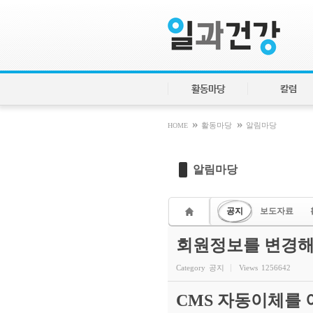
Sketchbook5, 스케치북5
Sketchbook5, 스케치북5
활동마당
칼럼
»
»
HOME
활동마당
알림마당
알림마당
공지
보도자료
회원정보를 변경해
Category
공지
Views
1256642
CMS 자동이체를