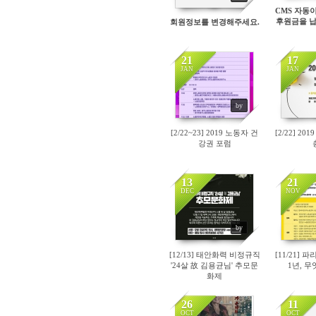
CMS 자동
후원금을 
회원정보를 변경해주세요.
21
17
JAN
JAN
4886
64
by
[2/22~23] 2019 노동자 건
[2/22] 2
강권 포럼
13
21
DEC
NOV
4743
42
by
[12/13] 태안화력 비정규직
[11/21]
'24살 故 김용균님' 추모문
1년, 
화제
26
11
OCT
OCT