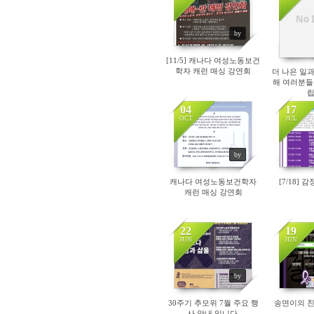
4611
47
No 
by
[11/5] 캐나다 여성노동보건
학자 캐런 매싱 강연회
더 나은 일
해 여러분들
04
17
OCT
JUL
5111
46
by
캐나다 여성노동보건학자
[7/18]
캐런 매싱 강연회
22
19
JUN
JUN
4944
49
by
30주기 추모위 7월 주요 행
송면이의 
사 안내 입니다.