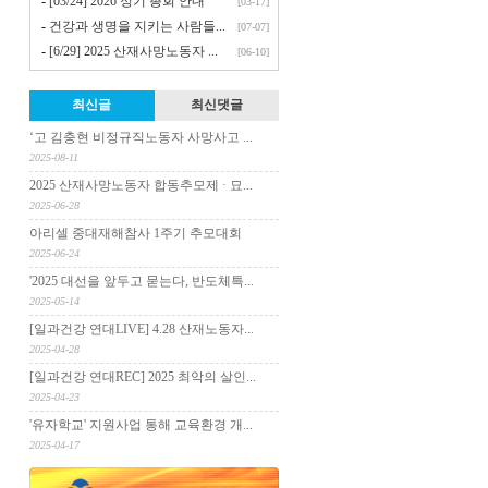
-
[03/24] 2026 정기 총회 안내
[03-17]
-
건강과 생명을 지키는 사람들...
[07-07]
-
[6/29] 2025 산재사망노동자 ...
[06-10]
최신글
최신댓글
‘고 김충현 비정규직노동자 사망사고 ...
2025-08-11
2025 산재사망노동자 합동추모제 · 묘...
2025-06-28
아리셀 중대재해참사 1주기 추모대회
2025-06-24
'2025 대선을 앞두고 묻는다, 반도체특...
2025-05-14
[일과건강 연대LIVE] 4.28 산재노동자...
2025-04-28
[일과건강 연대REC] 2025 최악의 살인...
2025-04-23
'유자학교' 지원사업 통해 교육환경 개...
2025-04-17