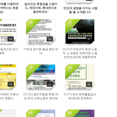
이체를 이용하여
일과건강 후원금을 신용카
납부하시는 회원
드, 계좌이체, 휴대폰으로
‘건강과 생명을 지키는 사람
님!
결제하세요~
들’을 소개합니다
10
22
JAN
DEC
63
4892
4796
by
by
by
019 일과건강 정기
기부금 영수증 발급 중단 안
[12/22] 비정규직 청년 노동
총회
내
자 고 김용균 산매사망 노동
안전보건단체 연합추모제
제
20
26
NOV
OCT
58
4771
4820
by
by
by
 파리바께뜨 자회사
[11/22] 원진직업병 투쟁 30
[11/7] 전국 화학물질감시
무엇이 변했나
년 전국 산재노동자 한마당
연대단체 전국회의
10
04
OCT
OCT