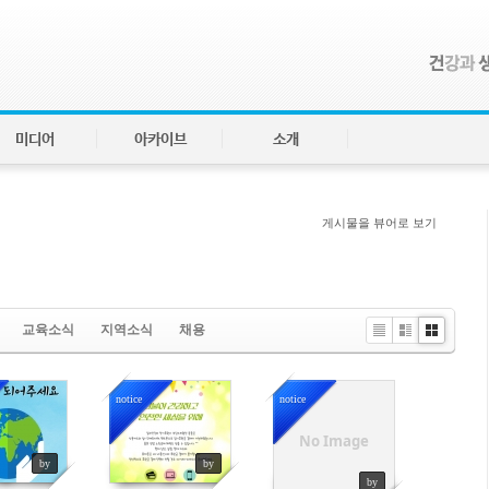
미디어
아카이브
소개
게시물을 뷰어로 보기
교육소식
지역소식
채용
Li
Zi
G
st
n
al
e
le
notice
notice
ry
67734
1447895
1278713
No Image
by
by
by