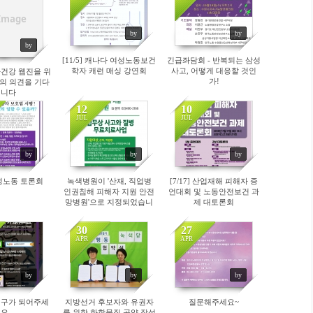
08
5013
4630
Image
by
by
by
[11/5] 캐나다 여성노동보건
긴급좌담회 - 반복되는 삼성
학자 캐런 매싱 강연회
사고, 어떻게 대응할 것인
과건강 웹진을 위
가!
의 의견을 기다
립니다
12
10
JUL
JUL
60
4720
4590
by
by
by
 감정노동 토론회
녹색병원이 '산재, 직업병
[7/17] 산업재해 피해자 증
인권침해 피해자 지원 안전
언대회 및 노동안전보건 과
망병원'으로 지정되었습니
제 대토론회
다.
30
27
APR
APR
31
4965
4931
by
by
by
친구가 되어주세
지방선거 후보자와 유권자
질문해주세요~
요
를 위한 화학물질 공약 작성