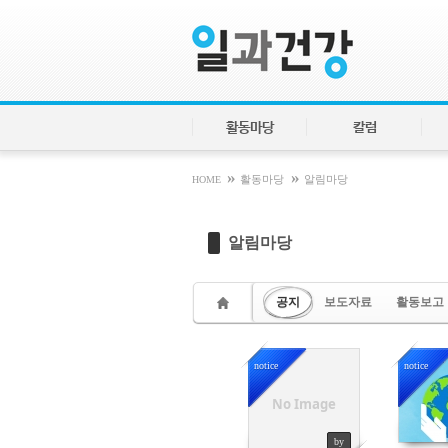
Sketchbook5, 스케치북5
Sketchbook5, 스케치북5
활동마당
칼럼
»
»
HOME
활동마당
알림마당
알림마당
공지
보도자료
활동보고
notice
notice
1257138
12
No Image
by