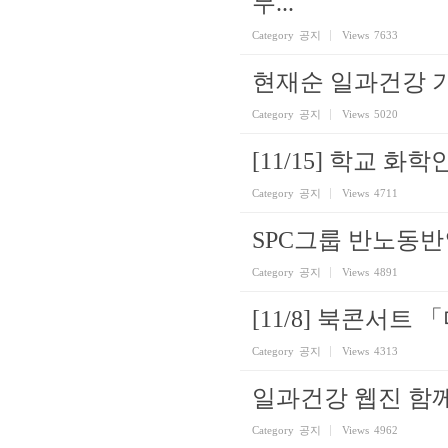
무...
Category
공지
Views
7633
현재순 일과건강 
Category
공지
Views
5020
[11/15] 학교 
Category
공지
Views
4711
SPC그룹 반노동
Category
공지
Views
4891
[11/8] 북콘서트
Category
공지
Views
4313
일과건강 웹진 함께
Category
공지
Views
4962