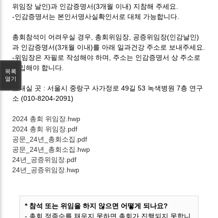
위임장 날인
)
과 인감증명서
(3
개월 이내
)
지참해 주세요
.
-
인감증명서는 본인서명사실확인서로 대체 가능합니다
.
총회참석이 어려우실 경우
,
총회위임장
,
공증위임장
(
인감날인
)
과 인감증명서
(3
개월 이내
)
를 아래 일과건강 주소로 보내주세요
.
-
위임장은 자필로 작성해야 하며
,
주소는 인감증명서 상 주소로
기입해야 합니다
.
목록
열기
보내실 곳 :
서울시 중랑구 사가정로
49
길
53
녹색병원
7
층 연구
소 (010-8204-2091)
2024 총회 위임장.hwp
2024 총회 위임장.pdf
공문_24년_총회소집.pdf
공문_24년_총회소집.hwp
24년_공증위임장.pdf
24년_공증위임장.hwp
* 참석 또는 위임을 하지 않으면 어떻게 되나요?
- 총회 정족수를 채우지 못하면 총회가 진행되지 못합니