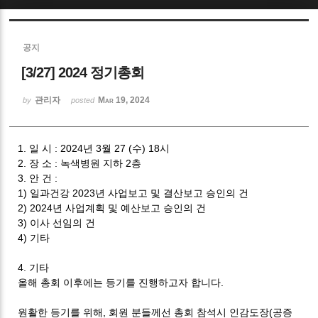
Sketchbook5, 스케치북5
공지
[3/27] 2024 정기총회
관리자
Mar 19, 2024
by
posted
Sketchbook5, 스케치북5
1.
일 시
: 2024
년
3
월
27
(
수
) 18
시
2.
장 소
:
녹색병원 지하
2
층
3.
안 건
:
1)
일과건강
2023
년 사업보고 및 결산보고 승인의 건
2) 2024
년 사업계획 및 예산보고 승인의 건
3)
이사 선임의 건
4)
기타
4.
기타
올해 총회 이후에는 등기를 진행하고자 합니다
.
원활한 등기를 위해
,
회원 분들께선 총회 참석시 인감도장
(
공증