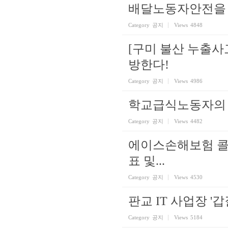
배달노동자안전을
Category
공지
Views
4848
[구미 불산 누출사
방한다!
Category
공지
Views
4986
학교급식노동자의 
Category
공지
Views
4482
에이스손해보험 콜
표 및...
Category
공지
Views
4530
판교 IT 사업장 '
Category
공지
Views
5184