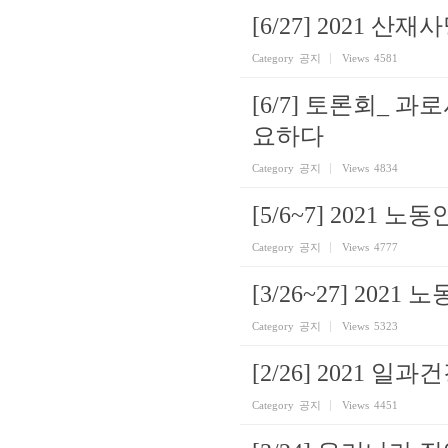
[6/27] 2021 
Category
공지
Views
4581
[6/7] 토론회_ 
요하다
Category
공지
Views
4834
[5/6~7] 2021
Category
공지
Views
4777
[3/26~27] 202
Category
공지
Views
5323
[2/26] 2021 
Category
공지
Views
4451