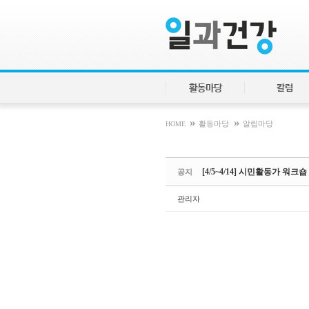
Sketchbook5, 스케치북5
Sketchbook5, 스케치북5
활동마당
칼럼
»
»
HOME
활동마당
알림마당
[4/5~4/14] 시민활동가 워크숍
공지
관리자