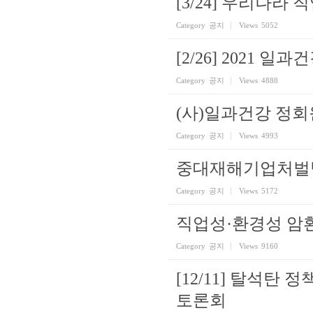
[3/24] 우리나
Category
공지
Views
5052
[2/26] 2021 
Category
공지
Views
4888
(사)일과건강 정회
Category
공지
Views
4993
중대재해기업처벌법
Category
공지
Views
5172
직업성·환경성 암환
Category
공지
Views
9160
[12/11] 탈석
토론회