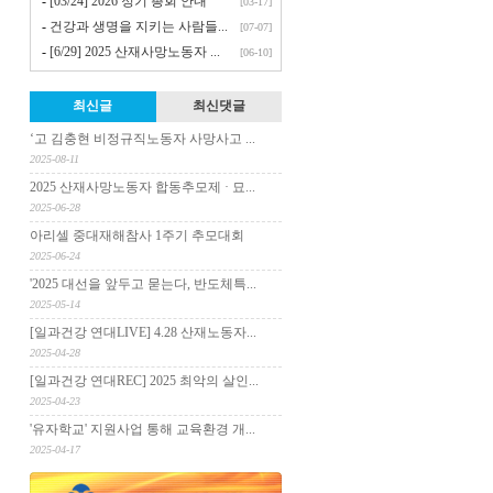
-
[03/24] 2026 정기 총회 안내
[03-17]
-
건강과 생명을 지키는 사람들...
[07-07]
-
[6/29] 2025 산재사망노동자 ...
[06-10]
최신글
최신댓글
‘고 김충현 비정규직노동자 사망사고 ...
2025-08-11
2025 산재사망노동자 합동추모제 · 묘...
2025-06-28
아리셀 중대재해참사 1주기 추모대회
2025-06-24
'2025 대선을 앞두고 묻는다, 반도체특...
2025-05-14
[일과건강 연대LIVE] 4.28 산재노동자...
2025-04-28
[일과건강 연대REC] 2025 최악의 살인...
2025-04-23
'유자학교' 지원사업 통해 교육환경 개...
2025-04-17