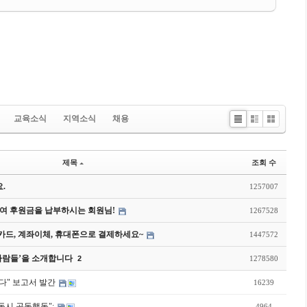
교육소식
지역소식
채용
Li
Zi
G
st
n
al
e
le
제목
조회 수
ry
.
1257007
여 후원금을 납부하시는 회원님!
1267528
드, 계좌이체, 휴대폰으로 결제하세요~
1447572
사람들’을 소개합니다
2
1278580
다" 보고서 발간
16239
동시 공동행동";
4964