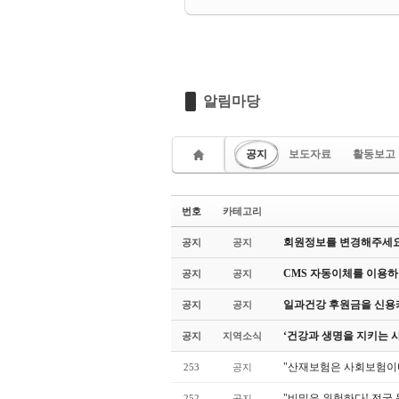
알림마당
공지
보도자료
활동보고
번호
카테고리
회원정보를 변경해주세요
공지
공지
CMS 자동이체를 이용하
공지
공지
일과건강 후원금을 신용카
공지
공지
‘건강과 생명을 지키는 
공지
지역소식
"산재보험은 사회보험이
253
공지
"비밀은 위험하다! 전국 
252
공지