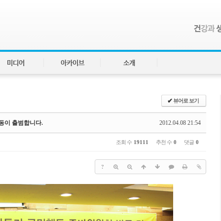
미디어
아카이브
소개
✔
뷰어로 보기
동이 출범합니다.
2012.04.08 21:54
조회 수
19111
추천 수
0
댓글
0
?