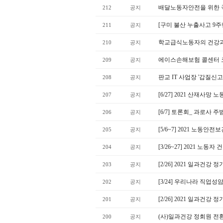
배달노동자안전을 위한
212
공지
[구미 불산 누출사고 9
211
공지
학교급식노동자의 건강과
210
공지
에이스손해보험 콜센터 코
209
공지
판교 IT 사업장 '갑질신
208
공지
[6/27] 2021 산재사
207
공지
[6/7] 토론회_ 과로사
206
공지
[5/6~7] 2021 노동안
205
공지
[3/26~27] 2021 노동
204
공지
[2/26] 2021 일과건
203
공지
[3/24] 우리나라 직업
202
공지
[2/26] 2021 일과건강
201
공지
(사)일과건강 정회원 전
200
공지