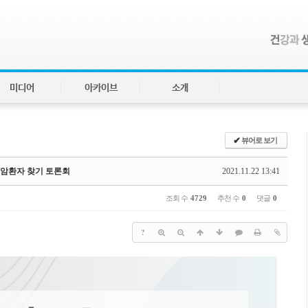
미디어
아카이브
소개
✔
뷰어로 보기
경성 암환자 찾기 토론회
2021.11.22 13:41
조회 수
4729
추천 수
0
댓글
0
?