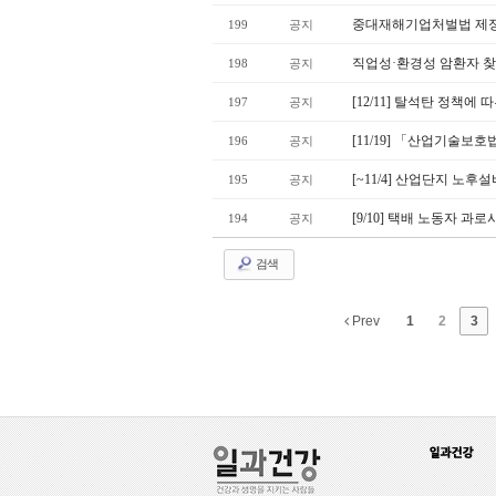
중대재해기업처벌법 제
199
공지
직업성·환경성 암환자 찾기
198
공지
[12/11] 탈석탄 정책
197
공지
[11/19] 「산업기술보
196
공지
[~11/4] 산업단지 노후
195
공지
[9/10] 택배 노동자 
194
공지
검색
Prev
1
2
3