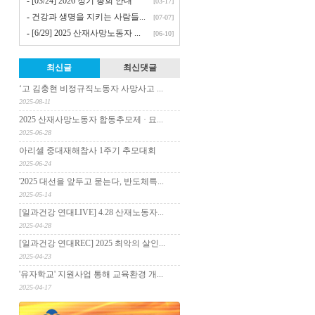
-
[03/24] 2026 정기 총회 안내
[03-17]
-
건강과 생명을 지키는 사람들...
[07-07]
-
[6/29] 2025 산재사망노동자 ...
[06-10]
최신글
최신댓글
‘고 김충현 비정규직노동자 사망사고 ...
2025-08-11
2025 산재사망노동자 합동추모제 · 묘...
2025-06-28
아리셀 중대재해참사 1주기 추모대회
2025-06-24
'2025 대선을 앞두고 묻는다, 반도체특...
2025-05-14
[일과건강 연대LIVE] 4.28 산재노동자...
2025-04-28
[일과건강 연대REC] 2025 최악의 살인...
2025-04-23
'유자학교' 지원사업 통해 교육환경 개...
2025-04-17