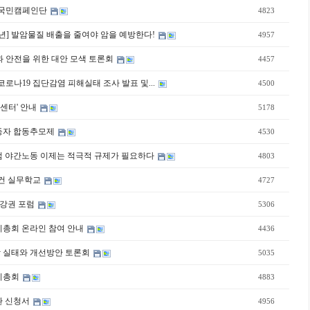
 국민캠페인단
4823
주년] 발암물질 배출을 줄여야 암을 예방한다!
4957
 안전을 위한 대안 모색 토론회
4457
로나19 집단감염 피해실태 조사 발표 및...
4500
고센터' 안내
5178
망 노동자 합동추모제
4530
 주범 야간노동 이제는 적극적 규제가 필요하다
4803
전보건 실무학교
4727
자 건강권 포럼
5306
강 정기총회 온라인 참여 안내
4436
성암 실태와 개선방안 토론회
5035
 정기총회
4883
환 신청서
4956