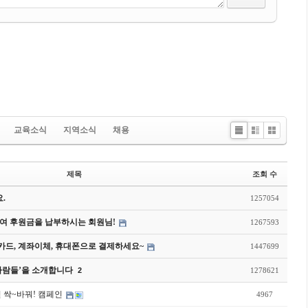
교육소식
지역소식
채용
Li
Zi
G
st
n
al
e
le
제목
조회 수
ry
.
1257054
여 후원금을 납부하시는 회원님!
1267593
드, 계좌이체, 휴대폰으로 결제하세요~
1447699
사람들’을 소개합니다
2
1278621
시설 싹~바꿔! 캠페인
4967