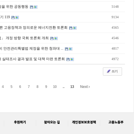
정을 위한 공동행동
5148
 119
9134
에 따른 고용정책과 정의로운 에너지전환 토론회
4565
호법」 개정 방향 국회 토론회 개최
4546
설비 안전관리특별법 제정을 위한 청와대 ...
4817
과로사 실태조사 결과 발표 및 대책 마련 토론회
4972
쓰기
4
5
6
7
8
9
10
...
13
Next