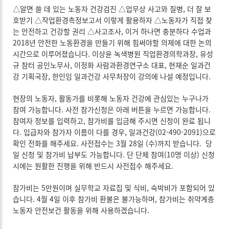
△알면 쓸 데 있는 노동자 건강검진 △업무상 사고와 질병, 더 잘 보
호받기 △작업환경측정보고서 이렇게 활용하자 △노동자가 직접 찾
는 안전하고 건강할 권리 △사고조사, 이거 하나면 충분하다 수업과
2018년 안전한 노동환경을 만들기 위해 힘써야할 의제에 대한 논의
시간으로 이루어졌습니다. 이상윤 녹색병원 직업환경의학과장, 유성
규 참터 공인노무사, 이정화 사람과환경연구소 대표, 현재순 일과건
강 기획국장, 한인임 일과건강 사무처장이 강의에 나설 예정입니다.
현장의 노동자, 활동가를 비롯해 노동자 건강에 관심있는 누구나가
참여 가능합니다. 사전 참가신청은 아래 버튼을 누르면 가능합니다.
참여자 정보를 입력하고, 참가비를 입금해 주시면 신청이 완료 됩니
다. 입급자와 참가자 이름이 다를 경우, 일과건강(02-490-2091)으로
확인 전화를 해주세요. 사전접수는 3월 28일 (수)까지 받습니다. 당
일 신청 및 참가비 납부도 가능합니다. 단 단체 참여(10명 이상) 신청
시에는 원활한 진행을 위해 반드시 사전접수 해주세요.
참가비는 5만원이며 실무학교 자료집 및 식비, 숙박비가 포함되어 있
습니다. 4월 4일 이후 참가비 환불은 불가능하며, 참가비는 취약계층
노동자 안전보건 활동을 위해 사용하겠습니다.