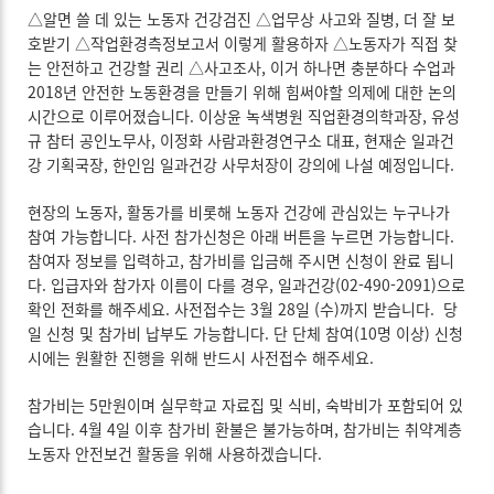
△알면 쓸 데 있는 노동자 건강검진 △업무상 사고와 질병, 더 잘 보
호받기 △작업환경측정보고서 이렇게 활용하자 △노동자가 직접 찾
는 안전하고 건강할 권리 △사고조사, 이거 하나면 충분하다 수업과
2018년 안전한 노동환경을 만들기 위해 힘써야할 의제에 대한 논의
시간으로 이루어졌습니다. 이상윤 녹색병원 직업환경의학과장, 유성
규 참터 공인노무사, 이정화 사람과환경연구소 대표, 현재순 일과건
강 기획국장, 한인임 일과건강 사무처장이 강의에 나설 예정입니다.
현장의 노동자, 활동가를 비롯해 노동자 건강에 관심있는 누구나가
참여 가능합니다. 사전 참가신청은 아래 버튼을 누르면 가능합니다.
참여자 정보를 입력하고, 참가비를 입금해 주시면 신청이 완료 됩니
다. 입급자와 참가자 이름이 다를 경우, 일과건강(02-490-2091)으로
확인 전화를 해주세요. 사전접수는 3월 28일 (수)까지 받습니다. 당
일 신청 및 참가비 납부도 가능합니다. 단 단체 참여(10명 이상) 신청
시에는 원활한 진행을 위해 반드시 사전접수 해주세요.
참가비는 5만원이며 실무학교 자료집 및 식비, 숙박비가 포함되어 있
습니다. 4월 4일 이후 참가비 환불은 불가능하며, 참가비는 취약계층
노동자 안전보건 활동을 위해 사용하겠습니다.