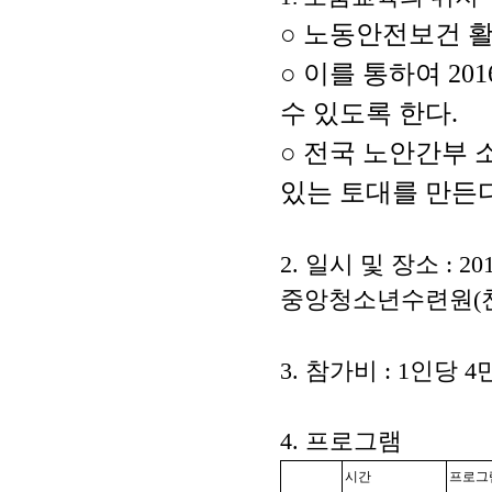
○
노동안전보건 활
○
이를 통하여
201
수 있도록 한다
.
○
전국 노안간부 
있는 토대를 만든
2.
일시 및 장소
: 20
중앙청소년수련원
(
3.
참가비
: 1
인당
4
4.
프로그램
시간
프로그