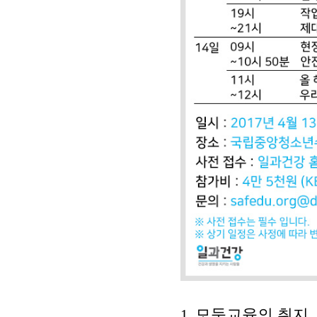
모둠교육의 취지
1.