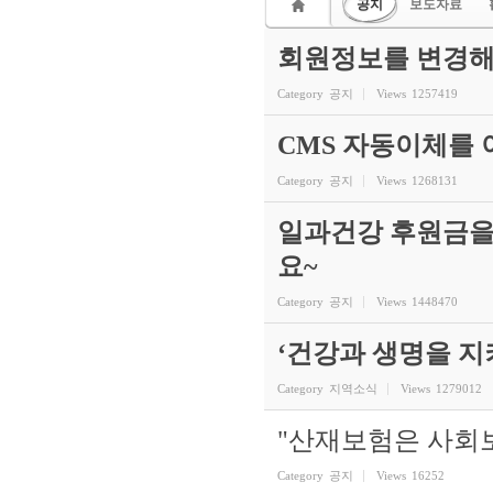
공지
보도자료
회원정보를 변경해
Category
공지
Views
1257419
CMS 자동이체를
Category
공지
Views
1268131
일과건강 후원금을
요~
Category
공지
Views
1448470
‘건강과 생명을 
Category
지역소식
Views
1279012
"산재보험은 사회
Category
공지
Views
16252