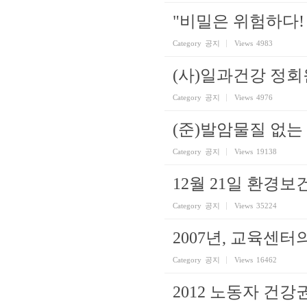
"비밀은 위험하다!
Category
공지
Views
4983
(사)일과건강 정회
Category
공지
Views
4976
(준)발암물질 없는
Category
공지
Views
19138
12월 21일 환경
Category
공지
Views
35224
2007년, 교육센
Category
공지
Views
16462
2012 노동자 건강