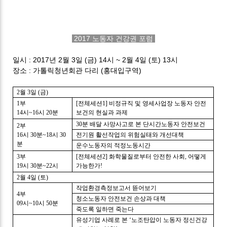
2017 노동자 건강권 포럼
일시 : 2017년 2월 3일 (금) 14시 ~ 2월 4일 (토) 13시
장소 : 가톨릭청년회관 다리 (홍대입구역)
2
월
3
일
(
금
)
1
부
[
전체세션
1]
비정규직 및 영세사업장 노동자 안전
14
시
~16
시
20
분
보건의 현실과 과제
30
분 배달 사망사고로 본 단시간노동자 안전보건
2
부
16
시
30
분
~18
시
30
전기원 활선작업의 위험실태와 개선대책
분
운수노동자의 적정노동시간
3
부
[
전체세션
2]
화학물질로부터 안전한 사회
,
어떻게
19
시
30
분
~22
시
가능한가
!
2
월
4
일
(
토
)
작업환경측정보고서 뜯어보기
4
부
청소노동자 안전보건 손상과 대책
09
시
~10
시
50
분
죽도록 일하면 죽는다
유성기업 사례로 본
‘
노조탄압이 노동자 정신건강