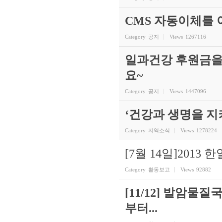
CMS 자동이체를
Category
공지
Views
1267116
일과건강 후원금을
요~
Category
공지
Views
1447096
‘건강과 생명을 
Category
지역소식
Views
1278224
[7월 14일]2013
Category
활동보고
Views
92882
[11/12] 발암
부터...