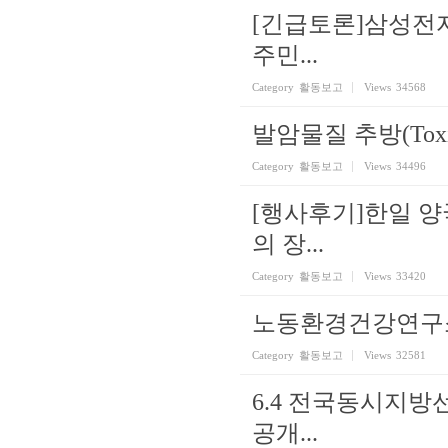
[긴급토론]삼성전
주민...
Category
활동보고
Views
34568
발암물질 추방(Toxi
Category
활동보고
Views
34496
[행사후기]한일 
의 장...
Category
활동보고
Views
33420
노동환경건강연구소
Category
활동보고
Views
32581
6.4 전국동시지
공개...