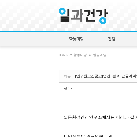
Sketchbook5, 스케치북5
Sketchbook5, 스케치북5
활동마당
칼럼
»
»
HOME
활동마당
알림마당
[연구원모집공고]안전, 분석, 근골격
채용
관리자
노동환경건강연구소에서는 아래와 같이
1. 안전분야 연구인력: ○명