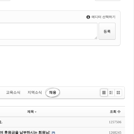
에디터 선택하기
교육소식
지역소식
채용
Li
Zi
G
st
n
al
e
le
제목
조회 수
ry
.
1257506
여 후원금을 납부하시는 회원님!
1268245