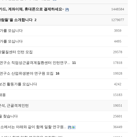
드, 계좌이체, 휴대폰으로 결제하세요~
1448584
사람들’을 소개합니다
2
1279077
동가를 모십니다
3959
동가를 모십니다
4495
물질센터 인턴 모집
29578
연구소 직업성근골격계질환센터 인턴연구...
11
17818
연구소 산업위생분야 연구원 모집
16
19928
동보건 활동가를 모십니다
4242
 채용
15183
분석, 근골격계인턴
19051
원을 찾습니다
25601
소에서는 아래와 같이 함께 일할 연구원...
36449