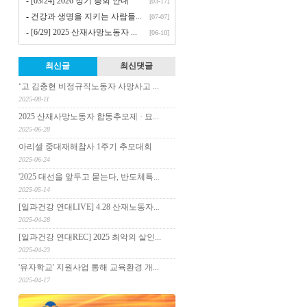
-
[03/24] 2026 정기 총회 안내
[03-17]
-
건강과 생명을 지키는 사람들...
[07-07]
-
[6/29] 2025 산재사망노동자 ...
[06-10]
최신글
최신댓글
‘고 김충현 비정규직노동자 사망사고 ...
2025-08-11
2025 산재사망노동자 합동추모제 · 묘...
2025-06-28
아리셀 중대재해참사 1주기 추모대회
2025-06-24
'2025 대선을 앞두고 묻는다, 반도체특...
2025-05-14
[일과건강 연대LIVE] 4.28 산재노동자...
2025-04-28
[일과건강 연대REC] 2025 최악의 살인...
2025-04-23
'유자학교' 지원사업 통해 교육환경 개...
2025-04-17