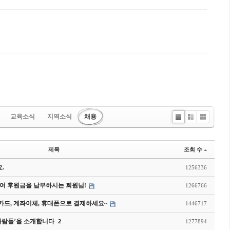
댓글
교육소식
지역소식
채용
Li
Zi
G
st
n
al
e
le
제목
조회 수
ry
.
1256336
여 후원금을 납부하시는 회원님!
1266766
드, 계좌이체, 휴대폰으로 결제하세요~
1446717
사람들’을 소개합니다
2
1277894