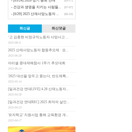
-
[03/24] 2026 정기 총회 안내
[03-17]
-
건강과 생명을 지키는 사람들...
[07-07]
-
[6/29] 2025 산재사망노동자 ...
[06-10]
최신글
최신댓글
‘고 김충현 비정규직노동자 사망사고 ...
2025-08-11
2025 산재사망노동자 합동추모제 · 묘...
2025-06-28
아리셀 중대재해참사 1주기 추모대회
2025-06-24
'2025 대선을 앞두고 묻는다, 반도체특...
2025-05-14
[일과건강 연대LIVE] 4.28 산재노동자...
2025-04-28
[일과건강 연대REC] 2025 최악의 살인...
2025-04-23
'유자학교' 지원사업 통해 교육환경 개...
2025-04-17