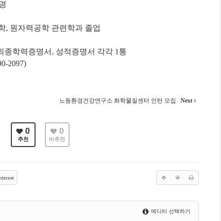
0명
물리학, 원자력공학 관련학과 졸업
, 최종학력증명서, 성적증명서 각각 1통
-2097)
노동환경건강연구소 화학물질센터 인턴 모집
Next
0
0
추천
비추천
terest
에디터 선택하기