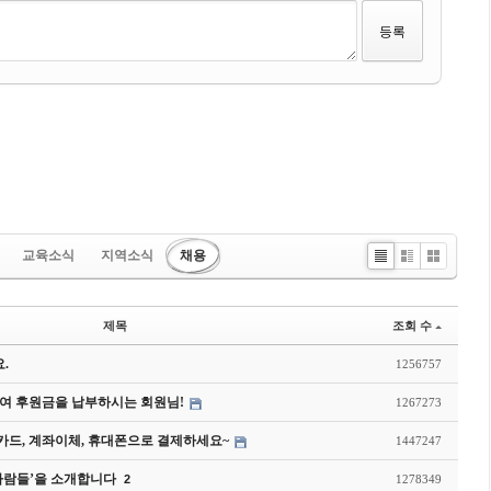
교육소식
지역소식
채용
Li
Zi
G
st
n
al
e
le
제목
조회 수
ry
.
1256757
여 후원금을 납부하시는 회원님!
1267273
드, 계좌이체, 휴대폰으로 결제하세요~
1447247
사람들’을 소개합니다
2
1278349