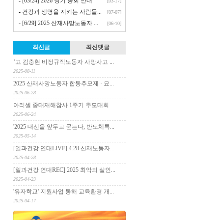
-
[03/24] 2026 정기 총회 안내
[03-17]
-
건강과 생명을 지키는 사람들...
[07-07]
-
[6/29] 2025 산재사망노동자 ...
[06-10]
최신글
최신댓글
‘고 김충현 비정규직노동자 사망사고 ...
2025-08-11
2025 산재사망노동자 합동추모제 · 묘...
2025-06-28
아리셀 중대재해참사 1주기 추모대회
2025-06-24
'2025 대선을 앞두고 묻는다, 반도체특...
2025-05-14
[일과건강 연대LIVE] 4.28 산재노동자...
2025-04-28
[일과건강 연대REC] 2025 최악의 살인...
2025-04-23
'유자학교' 지원사업 통해 교육환경 개...
2025-04-17