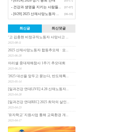
-
[03/24] 2026 정기 총회 안내
[03-17]
-
건강과 생명을 지키는 사람들...
[07-07]
-
[6/29] 2025 산재사망노동자 ...
[06-10]
최신글
최신댓글
‘고 김충현 비정규직노동자 사망사고 ...
2025-08-11
2025 산재사망노동자 합동추모제 · 묘...
2025-06-28
아리셀 중대재해참사 1주기 추모대회
2025-06-24
'2025 대선을 앞두고 묻는다, 반도체특...
2025-05-14
[일과건강 연대LIVE] 4.28 산재노동자...
2025-04-28
[일과건강 연대REC] 2025 최악의 살인...
2025-04-23
'유자학교' 지원사업 통해 교육환경 개...
2025-04-17