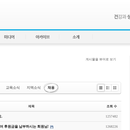
미디어
아카이브
소개
게시물을 뷰어로 보기
교육소식
지역소식
채용
Li
Zi
G
st
n
al
e
le
제목
조회 수
ry
.
1257482
여 후원금을 납부하시는 회원님!
1268226