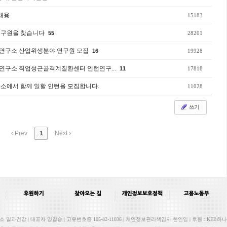
 채용
15183
연구원을 찾습니다
55
28201
연구소 산업위생분야 연구원 모집
16
19928
연구소 직업성근골격계질환센터 인턴연구...
11
17818
소에서 함께 일할 인턴을 모집합니다.
11028
쓰기
Prev
1
Next
과건강 | 대표자 양길승 | 고유번호증 105-82-11036 | 개인정보관리책임자 한인임 | 후원 : KEB하나은행 