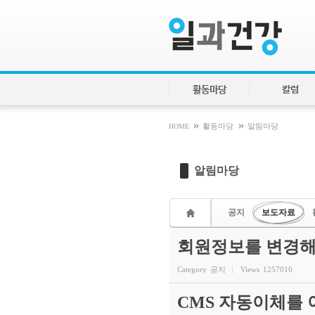
Sketchbook5, 스케치북5
Sketchbook5, 스케치북5
활동마당
칼럼
»
»
HOME
활동마당
알림마당
알림마당
공지
보도자료
회원정보를 변경해
Category
공지
Views
1257010
CMS 자동이체를