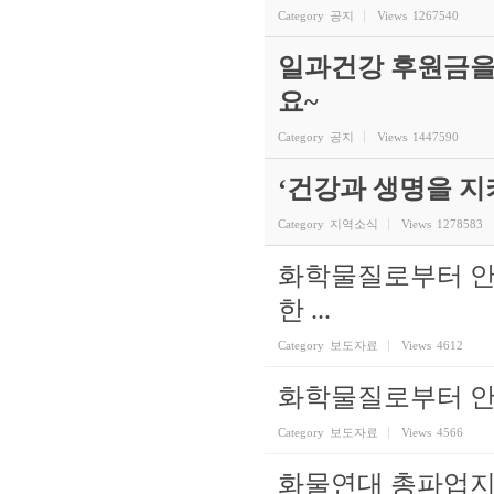
Category
공지
Views
1267540
일과건강 후원금을
요~
Category
공지
Views
1447590
‘건강과 생명을 
Category
지역소식
Views
1278583
화학물질로부터 안
한 ...
Category
보도자료
Views
4612
화학물질로부터 안전
Category
보도자료
Views
4566
화물연대 총파업지