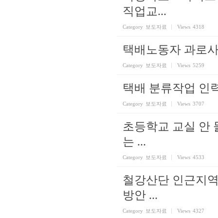
직업교...
Category
보도자료
Views
4318
택배노동자 과로사
Category
보도자료
Views
5259
택배 분류작업 인
Category
보도자료
Views
3707
초등학교 교실 안 
는 ...
Category
보도자료
Views
4533
철강산단 인근지역
방안 ...
Category
보도자료
Views
4327