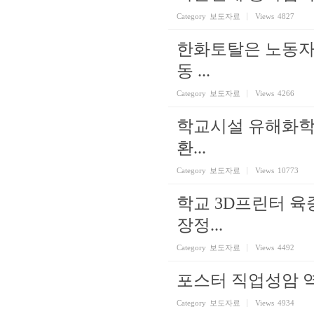
Category
보도자료
Views
4827
한화토탈은 노동자
동 ...
Category
보도자료
Views
4266
학교시설 유해화학
환...
Category
보도자료
Views
10773
학교 3D프린터 육
장정...
Category
보도자료
Views
4492
포스터 직업성암 역
Category
보도자료
Views
4934