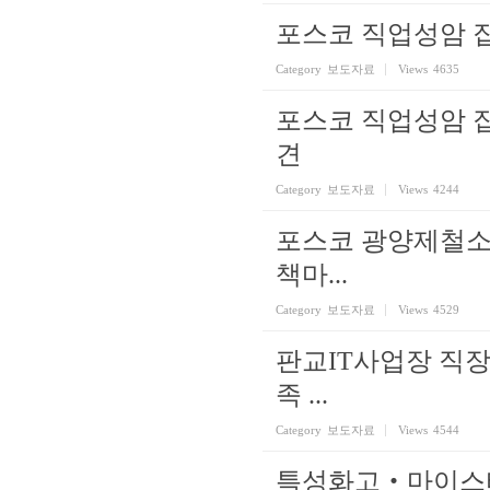
포스코 직업성암 
Category
보도자료
Views
4635
포스코 직업성암 
견
Category
보도자료
Views
4244
포스코 광양제철소
책마...
Category
보도자료
Views
4529
판교IT사업장 직장
족 ...
Category
보도자료
Views
4544
특성화고‧마이스