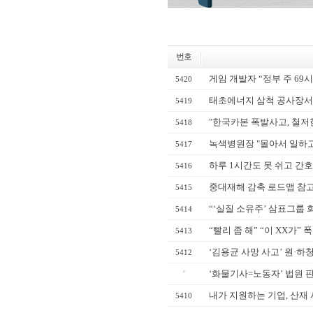
번호
게임 개발자 “정부 주 69시간
5420
태초에너지 삼척 공사장서 
5419
"한국카본 폭발사고, 철저한
5418
녹색병원장 "몰아서 일하고 몰
5417
하루 1시간도 못 쉬고 간호
5416
중대재해 감축 로드맵 참고
5415
“‘실질 소유주’ 삼표그룹 회
5414
“빨리 좀 해” “이 XX가” 
5413
‘김용균 사망 사고’ 원·하청
5412
‘화물기사=노동자’ 법원 판
내가 지원하는 기업, 산재 
5410