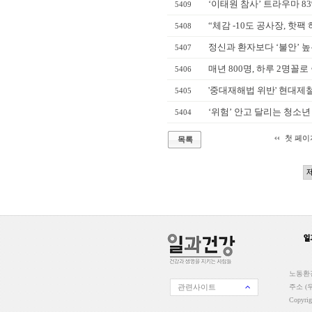
‘이태원 참사’ 트라우마 83
5409
“체감 -10도 공사장, 핫
5408
정신과 환자보다 ‘불안’ 높
5407
매년 800명, 하루 2명
5406
'중대재해법 위반' 현대제
5405
‘위험’ 안고 달리는 청소년
5404
첫 페이
목록
노동환경
관련사이트
주소 (우
Copyri