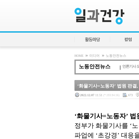
활동마당
칼럼
»
»
HOME
미디어
노동안전뉴스
노동안전뉴스
언론기사 
‘화물기사=노동자’ 법원 판결,
2022.12.07
11:51
673
(*.193.94.16)
‘화물기사=노동자’ 법
정부가 화물기사를 ‘
파업에 ‘초강경’ 대응을