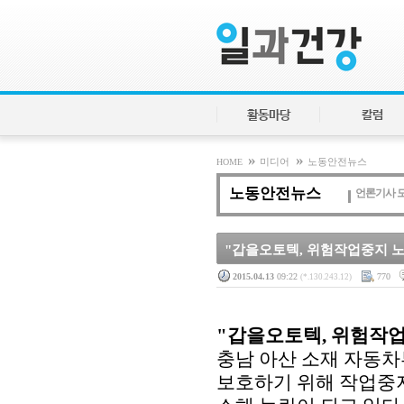
활동마당
칼럼
»
»
HOME
미디어
노동안전뉴스
노동안전뉴스
언론기사 
"갑을오토텍, 위험작업중지 노
2015.04.13
09:22
770
(*.130.243.12)
"갑을오토텍, 위험작업
충남 아산 소재 자동
보호하기 위해 작업중