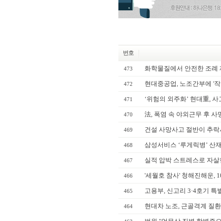
번호
화학물질에서 안전한 조례 
473
현대중공업, 노조간부에 '작
472
‘위험의 외주화’ 현대重, 
471
法, 폭염 속 야외근무 후 사
470
건설 사망사고 절반이 추락
469
삼성서비스 ‘루게릭병’ 산재
468
실적 압박 스트레스로 자살한
467
'세월호 참사' 청해진해운, 
466
고용부, 신고리 3·4호기 특
465
현대차 노조, 근골격계 질환 
464