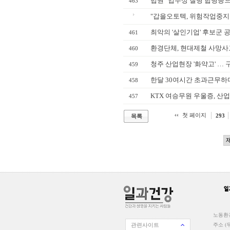
법원 "업무상 질병 합병증으
463
"갑을오토텍, 위험작업중지
최악의 '살인기업' 후보군 
461
환경단체, 현대제철 사망사고
460
청주 산업현장 '화약고' … 
459
한달 30여시간 초과근무하다
458
KTX 여승무원 우울증, 산
457
첫 페이지
293
목록
노동환경
관련사이트
주소 (우