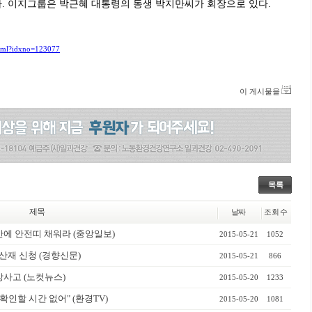
째다. 이지그룹은 박근혜 대통령의 동생 박지만씨가 회장으로 있다.
.html?idxno=123077
이 게시물을
목록
제목
날짜
조회 수
불안에 안전띠 채워라 (중앙일보)
2015-05-21
1052
산재 신청 (경향신문)
2015-05-21
866
망사고 (노컷뉴스)
2015-05-20
1233
확인할 시간 없어" (환경TV)
2015-05-20
1081