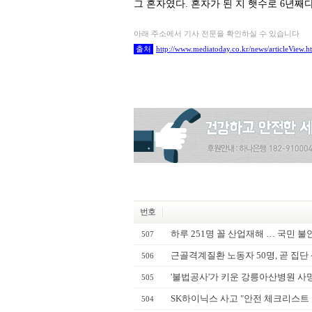
그 혼자였다. 혼자가 된 지 햇수로 6년
아래 주소에서 기사 전문을 확인하실 수 있습니다
출처
http://www.mediatoday.co.kr/news/articleView
번호
하루 251명 꼴 산업재해 … 국민 
507
근골격계질환 노동자 50명, 곧 집단 
506
'불법공사'가 키운 강릉아산병원 사
505
SK하이닉스 사고 "안전 체크리스트 
504