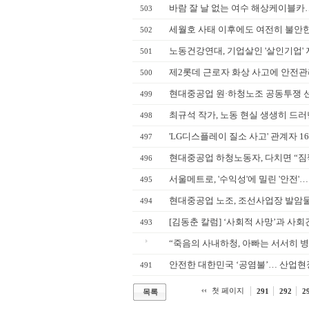
바람 잘 날 없는 여수 해상케이블카…
503
세월호 사태 이후에도 여전히 불안한
502
노동건강연대, 기업살인 '살인기업' 
501
제2롯데 근로자 화상 사고에 안전관
500
현대중공업 원·하청노조 공동투쟁 
499
최규석 작가, 노동 현실 생생히 드러낸
498
'LG디스플레이 질소 사고' 관계자 1
497
현대중공업 하청노동자, 다치면 “짐짝
496
서울메트로, '수익성'에 밀린 '안전'
495
현대중공업 노조, 조선사업장 발암물
494
[김동춘 칼럼] ‘사회적 사망’과 사회
493
“죽음의 사내하청, 아빠는 서서히 
안전한 대한민국 ‘공염불’… 산업현장
491
첫 페이지
291
292
2
목록