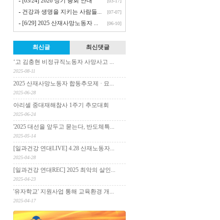
-
[03/24] 2026 정기 총회 안내
[03-17]
-
건강과 생명을 지키는 사람들...
[07-07]
-
[6/29] 2025 산재사망노동자 ...
[06-10]
최신글
최신댓글
‘고 김충현 비정규직노동자 사망사고 ...
2025-08-11
2025 산재사망노동자 합동추모제 · 묘...
2025-06-28
아리셀 중대재해참사 1주기 추모대회
2025-06-24
'2025 대선을 앞두고 묻는다, 반도체특...
2025-05-14
[일과건강 연대LIVE] 4.28 산재노동자...
2025-04-28
[일과건강 연대REC] 2025 최악의 살인...
2025-04-23
'유자학교' 지원사업 통해 교육환경 개...
2025-04-17