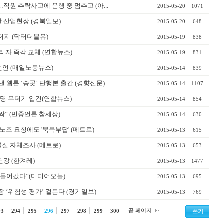
직원 추락사고에 운행 중 멈추고 (아...
2015-05-20
1071
 산업현장 (경북일보)
2015-05-20
648
저지 (닥터더블유)
2015-05-19
838
리자 즉각 교체 (연합뉴스)
2015-05-19
831
선언 (매일노동뉴스)
2015-05-14
839
 웹툰 ‘송곳’ 단행본 출간 (경향신문)
2015-05-14
1107
6명 무더기 입건(연합뉴스)
2015-05-14
854
” (민중언론 참세상)
2015-05-14
630
…노조 요청에도 '묵묵부답' (메트로)
2015-05-13
615
질 자체조사 (메트로)
2015-05-13
653
건강 (한겨레)
2015-05-13
1477
병들어갔다”(미디어오늘)
2015-05-13
695
 ‘위험성 평가’ 겉돈다 (경기일보)
2015-05-13
769
끝 페이지
93
294
295
296
297
298
299
300
쓰기