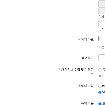
상세
소식
이미지 마크
가로 
생년월일
*
개인정보 수집 및 이용동
동
의
일과
메일링 가입
아
쪽지 허용
모