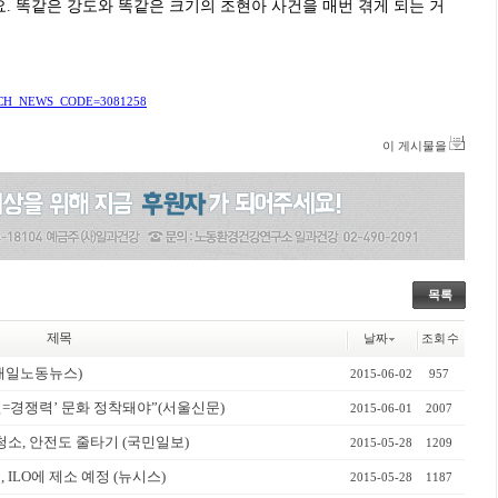
. 똑같은 강도와 똑같은 크기의 조현아 사건을 매번 겪게 되는 거
SEARCH_NEWS_CODE=3081258
이 게시물을
목록
제목
날짜
조회 수
매일노동뉴스)
2015-06-02
957
전=경쟁력’ 문화 정착돼야”(서울신문)
2015-06-01
2007
소, 안전도 줄타기 (국민일보)
2015-05-28
1209
 ILO에 제소 예정 (뉴시스)
2015-05-28
1187