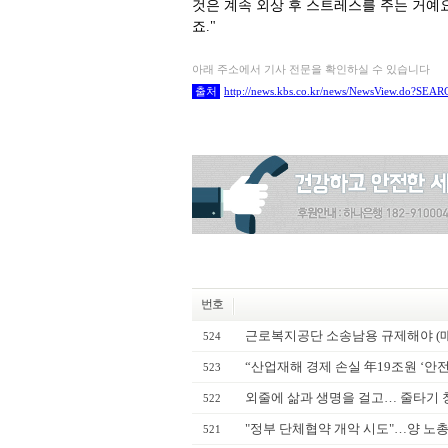
것은 계속 외상 후 스트레스를 주는 거예요
죠."
아래 주소에서 기사 전문을 확인하실 수 있습니다
출처
http://news.kbs.co.kr/news/NewsView.do?
번호
근로복지공단 소송남용 규제해야 (
524
“산업재해 경제 손실 年19조원 ‘안
523
외줄에 삶과 생명을 걸고… 줄타기 청
522
"정부 단체협약 개악 시도"…양 노총,
521