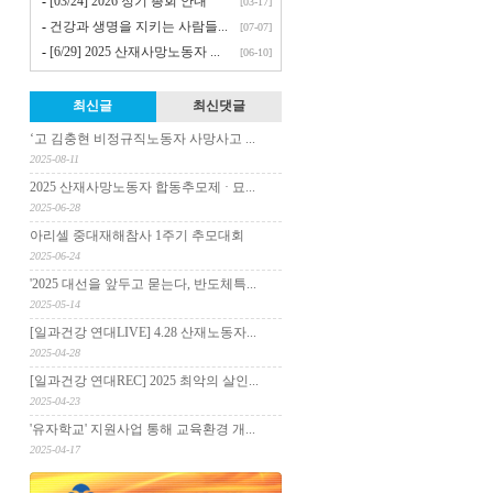
-
[03/24] 2026 정기 총회 안내
[03-17]
-
건강과 생명을 지키는 사람들...
[07-07]
-
[6/29] 2025 산재사망노동자 ...
[06-10]
최신글
최신댓글
‘고 김충현 비정규직노동자 사망사고 ...
2025-08-11
2025 산재사망노동자 합동추모제 · 묘...
2025-06-28
아리셀 중대재해참사 1주기 추모대회
2025-06-24
'2025 대선을 앞두고 묻는다, 반도체특...
2025-05-14
[일과건강 연대LIVE] 4.28 산재노동자...
2025-04-28
[일과건강 연대REC] 2025 최악의 살인...
2025-04-23
'유자학교' 지원사업 통해 교육환경 개...
2025-04-17