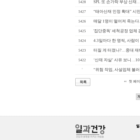
SPL 또 손가락 부상 산재
5428
“태아산재 인정 확대” 시민
5427
매달 1명이 떨어져 죽는다
5426
'집단중독' 세척공정 업체 
5425
4.3일마다 한 명씩, 사람이
5424
터질 게 터졌나?…중대 재
5423
‘산재 자살’ 사유 보니…10
5422
“위험 작업, 사설업체 불
첫 페
목록