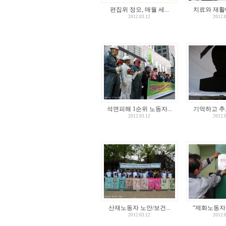
편집위 정모, 매월 세...
치료와 재활에
2012.03.12
2012.
석면피해 1순위 노동자...
기억하고 추모
2012.03.12
2012.
산재노동자 노안/보건...
“제화노동자들
2012.03.12
2012.