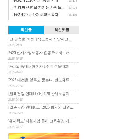
-
[03/24] 2026 정기 총회 안내
[03-17]
-
건강과 생명을 지키는 사람들...
[07-07]
-
[6/29] 2025 산재사망노동자 ...
[06-10]
최신글
최신댓글
‘고 김충현 비정규직노동자 사망사고 ...
2025-08-11
2025 산재사망노동자 합동추모제 · 묘...
2025-06-28
아리셀 중대재해참사 1주기 추모대회
2025-06-24
'2025 대선을 앞두고 묻는다, 반도체특...
2025-05-14
[일과건강 연대LIVE] 4.28 산재노동자...
2025-04-28
[일과건강 연대REC] 2025 최악의 살인...
2025-04-23
'유자학교' 지원사업 통해 교육환경 개...
2025-04-17