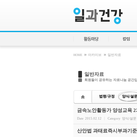
Sketchbook5, 스케치북5
Sketchbook5, 스케치북5
활동마당
칼럼
»
»
HOME
아카이브
일반자료
일반자료
회원들이 공유하는 자료나눔 공간
법령/규정
양식/설
금속노안활동가 양성교육 2
Date
2015.02.12
Category
양식/설문
산안법 과태료즉시부과기준