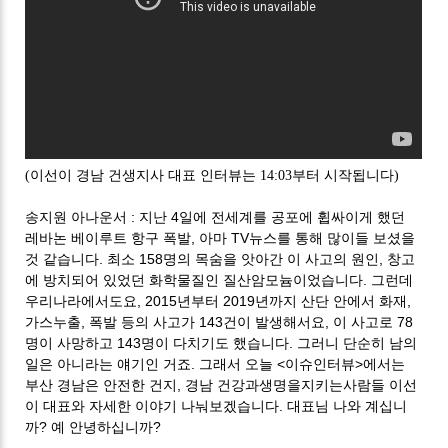
(이선이 경남 건생지사 대표 인터뷰는 14:03부터 시작됩니다)
:
4
송지원 아나운서
지난
일에 전세계를 공포에 휩싸이게 했던
,
TV
레바논 베이루트 항구 폭발
아마
뉴스를 통해 많이들 보셨을
.
158
,
것 같습니다
최소
명의 목숨을 앗아간 이 사고의 원인
창고
.
에 방치되어 있었던 화학물질인 질산암모늄이었습니다
그런데
, 2015
2019
,
우리나라에서도요
년부터
년까지 산단 안에서 화재
,
143
,
78
가스누출
폭발 등의 사고가
건이 발생해서요
이 사고로
143
.
명이 사망하고
명이 다치기도 했습니다
그러니 단순히 남의
.
<
>
일은 아니라는 얘기인 거죠
그래서 오늘
이슈인터뷰
에서는
,
부산 경남은 안전한 건지
경남 건강과생명을지키는사람들 이선
.
이 대표와 자세한 이야기 나눠보겠습니다
대표님 나와 계십니
?
?
까
예 안녕하십니까