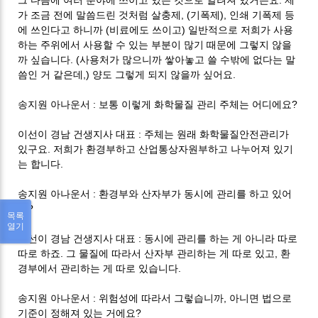
그 다음에 여러 분야에 쓰이고 있는 것으로 알려져 있거든요
제
, (
),
가 조금 전에 말씀드린 것처럼 살충제
기폭제
인쇄 기폭제 등
(
)
에 쓰인다고 하니까
비료에도 쓰이고
일반적으로 저희가 사용
하는 주위에서 사용할 수 있는 부분이 많기 때문에 그렇지 않을
. (
까 싶습니다
사용처가 많으니까 쌓아놓고 쓸 수밖에 없다는 말
,)
.
씀인 거 같은데
양도 그렇게 되지 않을까 싶어요
:
?
송지원 아나운서
보통 이렇게 화학물질 관리 주체는 어디에요
:
이선이 경남 건생지사 대표
주체는 원래 화학물질안전관리가
.
있구요
저희가 환경부하고 산업통상자원부하고 나누어져 있기
.
는 합니다
:
송지원 아나운서
환경부와 산자부가 동시에 관리를 하고 있어
?
요
목록
열기
:
이선이 경남 건생지사 대표
동시에 관리를 하는 게 아니라 따로
.
,
따로 하죠
그 물질에 따라서 산자부 관리하는 게 따로 있고
환
.
경부에서 관리하는 게 따로 있습니다
:
,
송지원 아나운서
위험성에 따라서 그렇습니까
아니면 법으로
?
기준이 정해져 있는 거에요