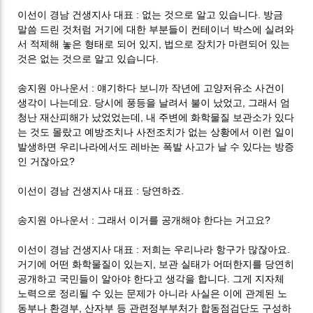
:
.
이선이 경남 건생지사 대표
없는 것으로 알고 있습니다
방금
말씀 드린 것처럼 거기에 대한 부분들이 컨테이너 박스에 실려와
,
서 적제해 놓은 형태로 되어 있지
법으로 장치가 마련되어 있는
.
것은 없는 것으로 알고 있습니다
:
송지원 아나운서
얘기하다 보니까 작년에 고양저유소 사건이
.
,
생각이 나는데요
당시에 풍등을 날려서 불이 났었고
그래서 엄
,
청난 재산피해가 났었었는데
내 주변에 화학물질 보관소가 있다
는 것도 몰랐고 예방조치나 사전조치가 없는 상황에서 이런 일이
발생하면 우리나라에서도 레바논 폭발 사고가 날 수 있다는 방증
?
인 거잖아요
:
.
이선이 경남 건생지사 대표
당연하죠
:
?
송지원 아나운서
그래서 이거를 공개해야 한다는 거고요
:
.
이선이 경남 건생지사 대표
저희는 우리나라 항구가 많잖아요
,
거기에 어떤 화학물질이 있는지
보관 실태가 어떠한지를 당연히
.
공개하고 국민들이 알아야 한다고 생각을 합니다
그게 지자체
노력으로 정리될 수 있는 문제가 아니라 사실은 이에 관계된 노
,
동부나 환경부
산자부 등 관련정부부처가 합동점검단도 구성하