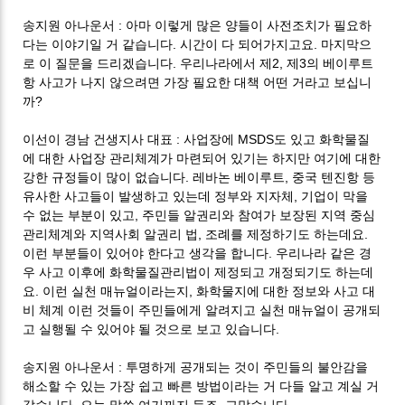
:
송지원 아나운서
아마 이렇게 많은 양들이 사전조치가 필요하
.
.
다는 이야기일 거 같습니다
시간이 다 되어가지고요
마지막으
.
2,
3
로 이 질문을 드리겠습니다
우리나라에서 제
제
의 베이루트
항 사고가 나지 않으려면 가장 필요한 대책 어떤 거라고 보십니
?
까
:
MSDS
이선이 경남 건생지사 대표
사업장에
도 있고 화학물질
에 대한 사업장 관리체계가 마련되어 있기는 하지만 여기에 대한
.
,
강한 규정들이 많이 없습니다
레바논 베이루트
중국 텐진항 등
,
유사한 사고들이 발생하고 있는데 정부와 지자체
기업이 막을
,
수 없는 부분이 있고
주민들 알권리와 참여가 보장된 지역 중심
,
.
관리체계와 지역사회 알권리 법
조례를 제정하기도 하는데요
.
이런 부분들이 있어야 한다고 생각을 합니다
우리나라 같은 경
우 사고 이후에 화학물질관리법이 제정되고 개정되기도 하는데
.
,
요
이런 실천 매뉴얼이라는지
화학물지에 대한 정보와 사고 대
비 체계 이런 것들이 주민들에게 알려지고 실천 매뉴얼이 공개되
.
고 실행될 수 있어야 될 것으로 보고 있습니다
:
송지원 아나운서
투명하게 공개되는 것이 주민들의 불안감을
해소할 수 있는 가장 쉽고 빠른 방법이라는 거 다들 알고 계실 거
.
.
.