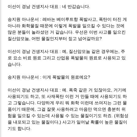
:
.
이선이 경남 건생지사 대표
네 반갑습니다
:
,
송지원 아나운서
레바논 베이루트항 폭발사고
폭탄이 터진 게
아니라 화학물질 때문에 이렇게 폭발을 일으킬 수 있다는 것에
.
많은 분들이 놀라셨던 거 같습니다
우선은 이번 사고를 일으킨
,
?
질산암모늄
어떤 물질인지부터 짚고 넘어갈까요
:
,
,
이선이 경남 건생지사 대표
예
질산암모늄 같은 경우에는
주
로 요소 비료 원료 그리고 산업용 폭발물의 원료로 사용되고 있
.
습니다
:
?
송지원 아나운서
이게 폭발물의 원료에요
:
.
,
이선이 경남 건생지사 대표
예
폭죽 같은 거 있잖아요
거기에
,
사용되기도 하고
또 사재폭탄 이런 거 만들 때에 사용되기도 하
.
고 그렇습니다
다양하게 우리 뭐 화학 이런데 쓰여지는 그런 물
,
품이기 때문에
그걸 잘못 사용하려고 마음만 먹으면 충분히 위
. (
험을 일으킬 수 있는데 사용될 수 있는 물질이기도 하죠
위험성
,)
을 내포되고 있는 물질이다
사고가 일어날 확률이 높은 물질이
.
기도 합니다