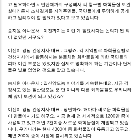
고 필요하다면 시민단체까지 구성해서 각 항구별 화학물질 보관
,
실태라든지 조사결과를 지역주민들
국민들에게 투명하게 공개
.
하고 알려줘야 할 필요가 있다고 보고 있습니다
:
송지원 아나운서
이전까지는 이런 게 필요하다는 논의가 된 적
?
이 없었던 거구요
:
.
이선이 경남 건생지사 대표
그렇죠
각 지역별로 화학물질별로
건생지사에서 활동하시는 분들처럼 화학물질에 의한 국민들의
피해 이런 부분은 있었지만 실제로 명확하게 하는 기관이나 단체
.
들은 별로 없었던 것으로 알고 있습니다
:
.
송지원 아나운서
질산암모늄 이야기를 계속했는데요
지금 걱
정하고 있는 질산암모늄 뿐 만 아니라 다른 화학물질도 우리나라
?
에 많이 보관이 되고 있겠죠
:
.
이선이 경남 건생지사 대표
당연하죠
해마다 새로운 화학물질
.
1200
이 만들어지기도 하구요
지금 현재 전 세계적으로
만 종이
2
사용되고 있고 매년
천여종 새로운 화학물질이 개발되고 있습
.
4300
.
니다
우리나라는 현재
여 종 화학물질이 유통되고 있구요
200
.
매년
여 종이 시장에 출시되고 있습니다