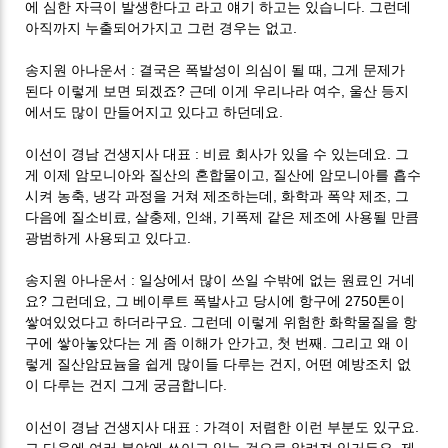
.
에 심한 자극이 발생한다고 라고 얘기 하고는 있습니다
그런데
.
아직까지 누출되어가지고 그런 경우는 없고
:
,
송지원 아나운서
결국은 폭발성이 의심이 될 때
그게 문제가
?
,
된다 이렇게 보면 되겠죠
근데 이게 우리나라 여수
울산 등지
.
에서도 많이 만들어지고 있다고 하던데요
:
.
이선이 경남 건생지사 대표
비료 회사가 있을 수 있는데요
그
,
게 이제 암모니아와 질산의 혼합물이고
질산에 암모니아를 흡수
,
,
,
시켜 농축
냉각 과정을 거쳐 제조하는데
화학과 폭약 제조
그
,
,
,
다음에 질소비료
살충제
인쇄
기폭제 같은 제조에 사용될 만큼
.
광범하게 사용되고 있다고
:
송지원 아나운서
일상에서 많이 쓰일 수밖에 없는 원료인 거네
?
,
2750
요
그런데요
그 베이루트 폭발사고 당시에 항구에
톤이
.
쌓여있었다고 하더라구요
그런데 이렇게 위험한 화학물질을 항
,
.
구에 쌓아놓았다는 게 좀 이해가 안가고
첫 번째
그리고 왜 이
,
렇게 질산암묘늄을 쉽게 많이들 다루는 건지
어떤 예방조치 없
.
이 다루는 건지 그게 궁금합니다
:
.
이선이 경남 건생지사 대표
가격이 저렴한 이런 부분도 있구요
.