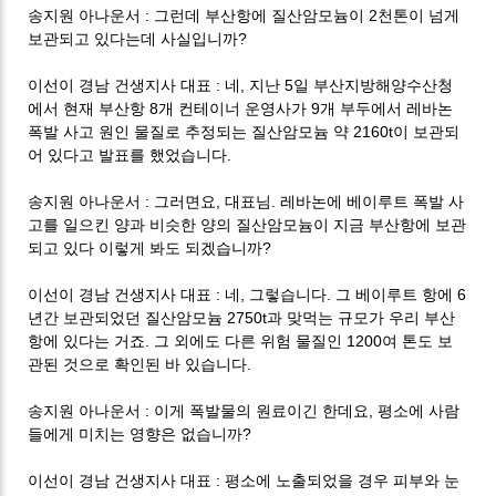
:
2
송지원 아나운서
그런데 부산항에 질산암모늄이
천톤이 넘게
?
보관되고 있다는데 사실입니까
:
,
5
이선이 경남 건생지사 대표
네
지난
일 부산지방해양수산청
8
9
에서 현재 부산항
개 컨테이너 운영사가
개 부두에서 레바논
2160t
폭발 사고 원인 물질로 추정되는 질산암모늄 약
이 보관되
.
어 있다고 발표를 했었습니다
:
,
.
송지원 아나운서
그러면요
대표님
레바논에 베이루트 폭발 사
고를 일으킨 양과 비슷한 양의 질산암모늄이 지금 부산항에 보관
?
되고 있다 이렇게 봐도 되겠습니까
:
,
.
6
이선이 경남 건생지사 대표
네
그렇습니다
그 베이루트 항에
2750t
년간 보관되었던 질산암모늄
과 맞먹는 규모가 우리 부산
.
1200
항에 있다는 거죠
그 외에도 다른 위험 물질인
여 톤도 보
.
관된 것으로 확인된 바 있습니다
:
,
송지원 아나운서
이게 폭발물의 원료이긴 한데요
평소에 사람
?
들에게 미치는 영향은 없습니까
:
이선이 경남 건생지사 대표
평소에 노출되었을 경우 피부와 눈