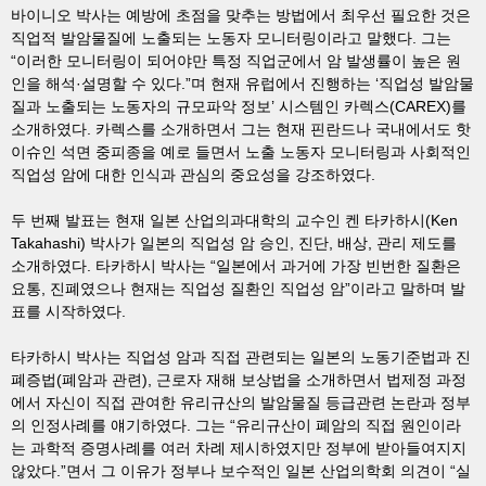
바이니오 박사는 예방에 초점을 맞추는 방법에서 최우선 필요한 것은
직업적 발암물질에 노출되는 노동자 모니터링이라고 말했다. 그는
“이러한 모니터링이 되어야만 특정 직업군에서 암 발생률이 높은 원
인을 해석·설명할 수 있다.”며 현재 유럽에서 진행하는 ‘직업성 발암물
질과 노출되는 노동자의 규모파악 정보’ 시스템인 카렉스(CAREX)를
소개하였다. 카렉스를 소개하면서 그는 현재 핀란드나 국내에서도 핫
이슈인 석면 중피종을 예로 들면서 노출 노동자 모니터링과 사회적인
직업성 암에 대한 인식과 관심의 중요성을 강조하였다.
두 번째 발표는 현재 일본 산업의과대학의 교수인 켄 타카하시(Ken
Takahashi) 박사가 일본의 직업성 암 승인, 진단, 배상, 관리 제도를
소개하였다. 타카하시 박사는 “일본에서 과거에 가장 빈번한 질환은
요통, 진폐였으나 현재는 직업성 질환인 직업성 암”이라고 말하며 발
표를 시작하였다.
타카하시 박사는 직업성 암과 직접 관련되는 일본의 노동기준법과 진
폐증법(폐암과 관련), 근로자 재해 보상법을 소개하면서 법제정 과정
에서 자신이 직접 관여한 유리규산의 발암물질 등급관련 논란과 정부
의 인정사례를 얘기하였다. 그는 “유리규산이 폐암의 직접 원인이라
는 과학적 증명사례를 여러 차례 제시하였지만 정부에 받아들여지지
않았다.”면서 그 이유가 정부나 보수적인 일본 산업의학회 의견이 “실