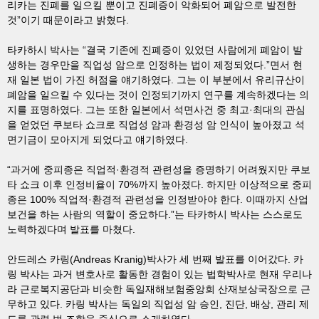
리카는 진폐를 일으킬 뿐이고 진폐증이 악화되어 폐암으로 발전한
것”이기 때문이라고 밝혔다.
타카하시 박사는 “결국 기존에 진폐증이 있었던 사람에게 폐암이 발
생하는 경우만을 직업성 암으로 인정하는 법이 제정되었다.”면서 현
재 일본 법이 가진 허점을 얘기하였다. 그는 이 부분에서 유리규산이
폐암을 일으킬 수 있다는 것이 인정되기까지 연구를 계속하겠다는 의
지를 표명하였다. 그는 또한 일본에서 석면사건 중 최고·최대의 관심
을 얻었던 쿠보타 쇼크로 직업성 암과 환경성 암 인식이 높아졌고 석
면기금이 모아지게 되었다고 얘기하였다.
“과거에 중피종은 직업적·환경적 관련성을 증명하기 어려웠지만 쿠보
타 쇼크 이후 인정비율이 70%까지 높아졌다. 하지만 이상적으로 중피
종은 100% 직업적·환경적 관련성을 인정받아야 한다. 이때까지 산업
보건을 하는 사람의 역할이 중요하다.”는 타카하시 박사는 스스로도
노력하겠다며 발표를 마쳤다.
안드레스 카링(Andreas Kranig)박사가 세 번째 발표를 이어갔다. 카
링 박사는 과거 변호사로 활동한 경험이 있는 법학박사로 현재 우리나
라 근로복지공단과 비슷한 독일재해보험중앙회 산재보상국장으로 근
무하고 있다. 카링 박사는 독일의 직업성 암 승인, 진단, 배상, 관리 제