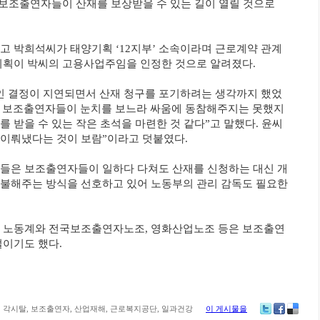
 보조출연자들이 산재를 보상받을 수 있는 길이 열릴 것으로
고 박희석씨가 태양기획 ‘12지부’ 소속이라며 근로계약 관계
기획이 박씨의 고용사업주임을 인정한 것으로 알려졌다.
인 결정이 지연되면서 산재 청구를 포기하려는 생각까지 했었
안 보조출연자들이 눈치를 보느라 싸움에 동참해주지는 못했지
 받을 수 있는 작은 초석을 마련한 것 같다”고 말했다. 윤씨
 이뤄냈다는 것이 보람”이라고 덧붙였다.
들은 보조출연자들이 일하다 다쳐도 산재를 신청하는 대신 개
불해주는 방식을 선호하고 있어 노동부의 관리 감독도 필요한
해 노동계와 전국보조출연자노조, 영화산업노조 등은 보조출연
벌이기도 했다.
각시탈
,
보조출연자
,
산업재해
,
근로복지공단
,
일과건강
이 게시물을