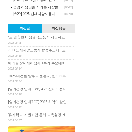
-
[03/24] 2026 정기 총회 안내
[03-17]
-
건강과 생명을 지키는 사람들...
[07-07]
-
[6/29] 2025 산재사망노동자 ...
[06-10]
최신글
최신댓글
‘고 김충현 비정규직노동자 사망사고 ...
2025-08-11
2025 산재사망노동자 합동추모제 · 묘...
2025-06-28
아리셀 중대재해참사 1주기 추모대회
2025-06-24
'2025 대선을 앞두고 묻는다, 반도체특...
2025-05-14
[일과건강 연대LIVE] 4.28 산재노동자...
2025-04-28
[일과건강 연대REC] 2025 최악의 살인...
2025-04-23
'유자학교' 지원사업 통해 교육환경 개...
2025-04-17