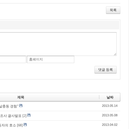
Tw
Fa
De
itte
ceb
lici
r
oo
ou
목록
k
s
홈페이지
댓글 등록
제목
날짜
2013.05.14
살충동 경험”
2013.05.08
태조사 결사발표
[2]
2013.04.02
동자의 호소
[68]