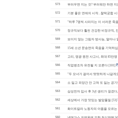
573
부러우면 지는 것? 부러워만 하면 지는
572
기분 좋은 연애의 시작...찰떡궁합 
571
"하루 7명씩 사라지는 이 서러운 죽
570
정규직보다 훨씬 건강한 비정규직, 
569
보이지 않는 그림자 방사능, 얼마나
568
15세 소년 문송면의 죽음을 기억하
567
고리, 영광 원전 사고시, 최대 85만
566
직업병조차 유전될 지 모른다
[101]
565
"두 모녀가 걸어서 떳떳하게 나갈게
564
소 잃고 외양간 안 고쳐 또 잃는 공기
563
삼성전자 입사 후 3년 생리가 끊겼다, 
562
세상에서 가장 맛있는 발암물질
[53]
561
화이트칼라 노동자의 아픔을 모르는
560
냉매가스 프레온에 의한 질식재해
[4