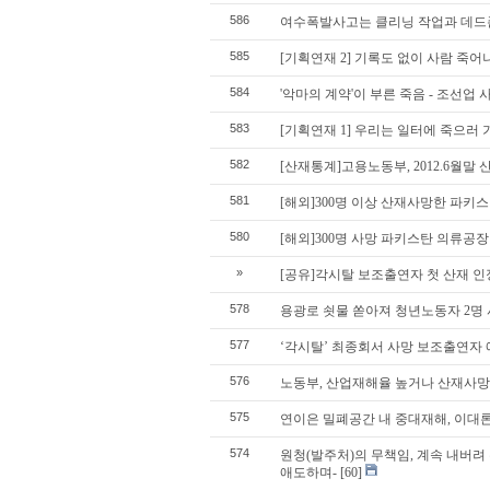
586
여수폭발사고는 클리닝 작업과 데드
585
[기획연재 2] 기록도 없이 사람 죽
584
'악마의 계약'이 부른 죽음 - 조선업
583
[기획연재 1] 우리는 일터에 죽으러
582
[산재통계]고용노동부, 2012.6월말
581
[해외]300명 이상 산재사망한 파
580
[해외]300명 사망 파키스탄 의류공장
»
[공유]각시탈 보조출연자 첫 산재 인
578
용광로 쇳물 쏟아져 청년노동자 2명
577
‘각시탈’ 최종회서 사망 보조출연자 
576
노동부, 산업재해율 높거나 산재사망 
575
연이은 밀폐공간 내 중대재해, 이대론
574
원청(발주처)의 무책임, 계속 내버려
애도하며-
[60]