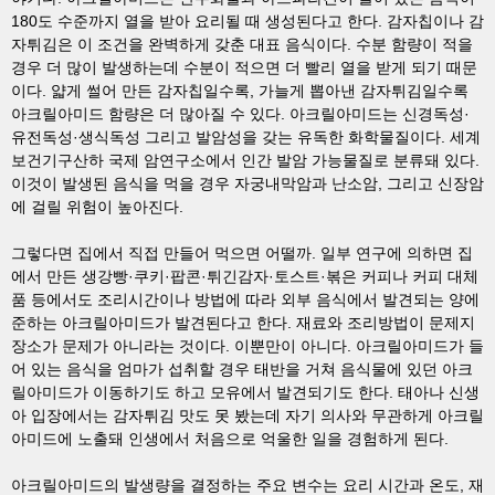
180도 수준까지 열을 받아 요리될 때 생성된다고 한다. 감자칩이나 감
자튀김은 이 조건을 완벽하게 갖춘 대표 음식이다. 수분 함량이 적을
경우 더 많이 발생하는데 수분이 적으면 더 빨리 열을 받게 되기 때문
이다. 얇게 썰어 만든 감자칩일수록, 가늘게 뽑아낸 감자튀김일수록
아크릴아미드 함량은 더 많아질 수 있다. 아크릴아미드는 신경독성·
유전독성·생식독성 그리고 발암성을 갖는 유독한 화학물질이다. 세계
보건기구산하 국제 암연구소에서 인간 발암 가능물질로 분류돼 있다.
이것이 발생된 음식을 먹을 경우 자궁내막암과 난소암, 그리고 신장암
에 걸릴 위험이 높아진다.
그렇다면 집에서 직접 만들어 먹으면 어떨까. 일부 연구에 의하면 집
에서 만든 생강빵·쿠키·팝콘·튀긴감자·토스트·볶은 커피나 커피 대체
품 등에서도 조리시간이나 방법에 따라 외부 음식에서 발견되는 양에
준하는 아크릴아미드가 발견된다고 한다. 재료와 조리방법이 문제지
장소가 문제가 아니라는 것이다. 이뿐만이 아니다. 아크릴아미드가 들
어 있는 음식을 엄마가 섭취할 경우 태반을 거쳐 음식물에 있던 아크
릴아미드가 이동하기도 하고 모유에서 발견되기도 한다. 태아나 신생
아 입장에서는 감자튀김 맛도 못 봤는데 자기 의사와 무관하게 아크릴
아미드에 노출돼 인생에서 처음으로 억울한 일을 경험하게 된다.
아크릴아미드의 발생량을 결정하는 주요 변수는 요리 시간과 온도, 재