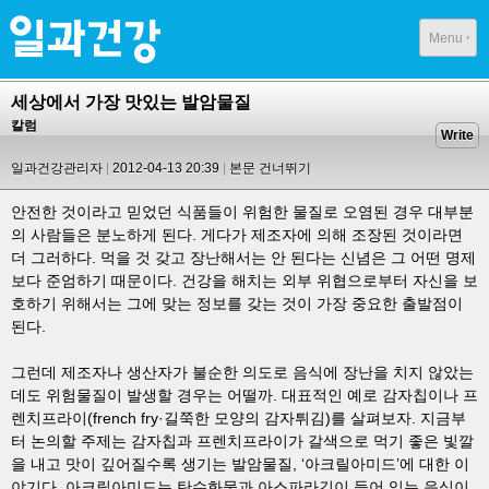
Menu
세상에서 가장 맛있는 발암물질
칼럼
Write
일과건강관리자
2012-04-13 20:39
본문 건너뛰기
안전한 것이라고 믿었던 식품들이 위험한 물질로 오염된 경우 대부분
의 사람들은 분노하게 된다. 게다가 제조자에 의해 조장된 것이라면
더 그러하다. 먹을 것 갖고 장난해서는 안 된다는 신념은 그 어떤 명제
보다 준엄하기 때문이다. 건강을 해치는 외부 위협으로부터 자신을 보
호하기 위해서는 그에 맞는 정보를 갖는 것이 가장 중요한 출발점이
된다.
그런데 제조자나 생산자가 불순한 의도로 음식에 장난을 치지 않았는
데도 위험물질이 발생할 경우는 어떨까. 대표적인 예로 감자칩이나 프
렌치프라이(french fry·길쭉한 모양의 감자튀김)를 살펴보자. 지금부
터 논의할 주제는 감자칩과 프렌치프라이가 갈색으로 먹기 좋은 빛깔
을 내고 맛이 깊어질수록 생기는 발암물질, ‘아크릴아미드’에 대한 이
야기다. 아크릴아미드는 탄수화물과 아스파라긴이 들어 있는 음식이