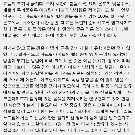
료들의 크기나 굵기다. 요리 시간이 짧을수록, 요리 온도가 낮을수록,
재료가 두꺼울수록 아크릴아미드의 발생량은 적어진다고 한다. 일부
연구에서는 아크릴아미드의 발생량을 줄이기 위해 180도 보다 낮은
온도에서, 최소한의 시간 동안, 재료는 두껍게 준비하도록 권고하기도
한다. 물론 그만큼 맛은 덜하다. 옛말에 좋은 약은 입에 쓰다더니, 반
대로 좋은 맛이 때로는 몸에 이롭지 못한 것도 사실인가 보다.
튀기지 않고 굽는 것은 어떨까. 구운 감자가 한때 유행이었던 적이 있
었는데, 결과적으로 아크릴아미드의 발생량에 있어 구워서 요리하는
방법이 튀기는 방법에 비해 크게 나은 것은 아닌 듯하다. 경우에 따라
튀길 때보다 더 많은 양의 아크릴아미드가 발생하기도 한단다. 유아나
어린이의 경우 동일한 양을 먹더라도 체중당 섭취되는 양은 성인에 비
해 2~3배에 이른다. 아크릴아미드의 독성 영향을 좀 더 많이 받을 수
있으므로 그만큼 엄격한 관리가 필요하다. 특히 태반을 통과하고 모유
에서도 발견되고 있어 태아와 신생아의 건강을 위해 산모들에게는 아
크릴아미드가 함유돼 있는 음식을 자제시키는 연구결과도 있어 건강
한 식습관의 설계가 필요하다. 가장 중요한 것은 아크릴아미드에 대한
정보를 널리 알려야 한다는 것이다. 캘리포니아에 소재한 유명 패스트
푸드점에서는 자신들이 만든 감자튀김·햄버거 등에 암을 일으킨다고
알려져 있는 아크릴아미드가(첨가된 것이 아니라) 함유돼 있다는 사
실을 소비자에게 알리고 있다. 우리나라에서도 소비자들에게 알권리