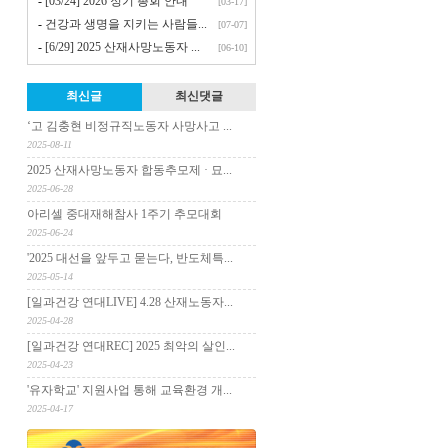
-
[03/24] 2026 정기 총회 안내
[03-17]
-
건강과 생명을 지키는 사람들...
[07-07]
-
[6/29] 2025 산재사망노동자 ...
[06-10]
최신글
최신댓글
‘고 김충현 비정규직노동자 사망사고 ...
2025-08-11
2025 산재사망노동자 합동추모제 · 묘...
2025-06-28
아리셀 중대재해참사 1주기 추모대회
2025-06-24
'2025 대선을 앞두고 묻는다, 반도체특...
2025-05-14
[일과건강 연대LIVE] 4.28 산재노동자...
2025-04-28
[일과건강 연대REC] 2025 최악의 살인...
2025-04-23
'유자학교' 지원사업 통해 교육환경 개...
2025-04-17