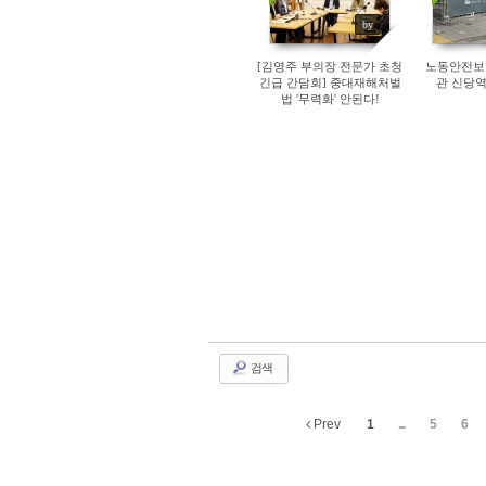
by
[김영주 부의장 전문가 초청
노동안전보
긴급 간담회] 중대재해처벌
관 신당
법 '무력화' 안된다!
검색
Prev
1
...
5
6