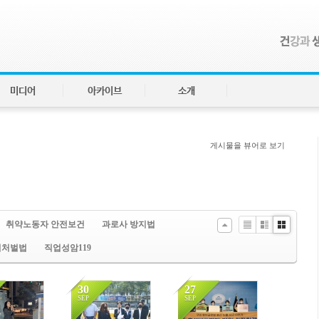
미디어
아카이브
소개
게시물을 뷰어로 보기
취약노동자 안전보건
과로사 방지법
Li
Zi
G
업처벌법
직업성암119
st
n
al
e
le
ry
30
27
SEP
SEP