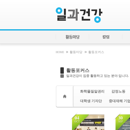
Sketchbook5, 스케치북5
Sketchbook5, 스케치북5
활동마당
칼럼
»
»
HOME
활동마당
활동포커스
활동포커스
일과건강이 집중 활동하고 있는 분야 입니다.
화학물질알권리
감정노동
대학생 기자단
중대재해 기
04
30
OCT
SEP