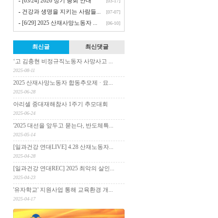
-
[03/24] 2026 정기 총회 안내
[03-17]
-
건강과 생명을 지키는 사람들...
[07-07]
-
[6/29] 2025 산재사망노동자 ...
[06-10]
최신글
최신댓글
‘고 김충현 비정규직노동자 사망사고 ...
2025-08-11
2025 산재사망노동자 합동추모제 · 묘...
2025-06-28
아리셀 중대재해참사 1주기 추모대회
2025-06-24
'2025 대선을 앞두고 묻는다, 반도체특...
2025-05-14
[일과건강 연대LIVE] 4.28 산재노동자...
2025-04-28
[일과건강 연대REC] 2025 최악의 살인...
2025-04-23
'유자학교' 지원사업 통해 교육환경 개...
2025-04-17