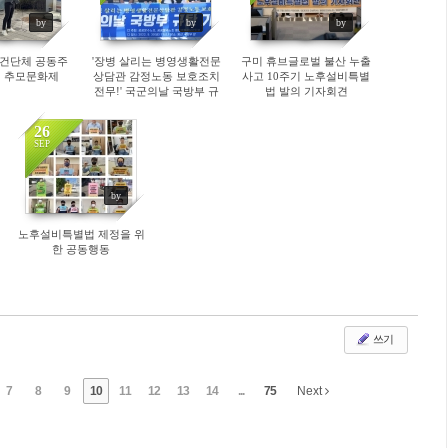
by
by
by
건단체 공동주
'장병 살리는 병영생활전문
구미 휴브글로벌 불산 누출
역 추모문화제
상담관 감정노동 보호조치
사고 10주기 노후설비특별
전무!' 국군의날 국방부 규
법 발의 기자회견
탄 기자회견
26
SEP
by
노후설비특별법 제정을 위
한 공동행동
쓰기
7
8
9
10
11
12
13
14
...
75
Next