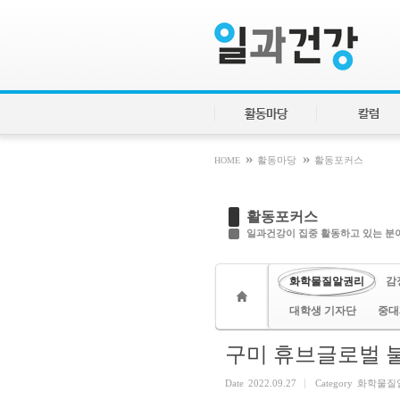
Sketchbook5, 스케치북5
Sketchbook5, 스케치북5
활동마당
칼럼
»
»
HOME
활동마당
활동포커스
활동포커스
일과건강이 집중 활동하고 있는 분야
화학물질알권리
감
대학생 기자단
중대
구미 휴브글로벌 불
Date
2022.09.27
Category
화학물질