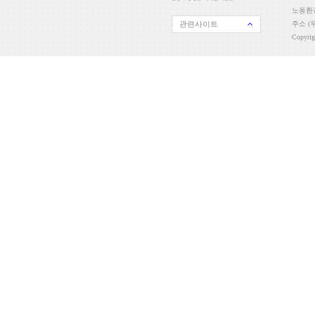
노동환경
관련사이트
주소 (우
Copyri